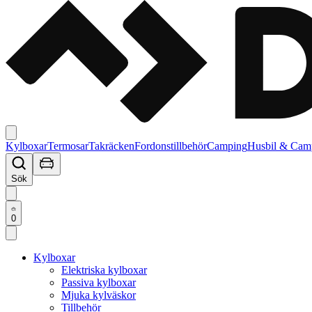
Kylboxar
Termosar
Takräcken
Fordonstillbehör
Camping
Husbil & Cam
Sök
0
Kylboxar
Elektriska kylboxar
Passiva kylboxar
Mjuka kylväskor
Tillbehör