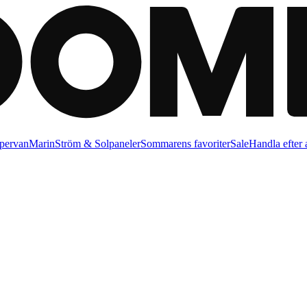
pervan
Marin
Ström & Solpaneler
Sommarens favoriter
Sale
Handla efter a