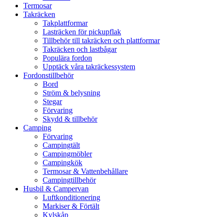
Termosar
Takräcken
Takplattformar
Lasträcken för pickupflak
Tillbehör till takräcken och plattformar
Takräcken och lastbågar
Populära fordon
Upptäck våra takräckessystem
Fordonstillbehör
Bord
Ström & belysning
Stegar
Förvaring
Skydd & tillbehör
Camping
Förvaring
Campingtält
Campingmöbler
Campingkök
Termosar & Vattenbehållare
Campingtillbehör
Husbil & Campervan
Luftkonditionering
Markiser & Förtält
Kylskåp