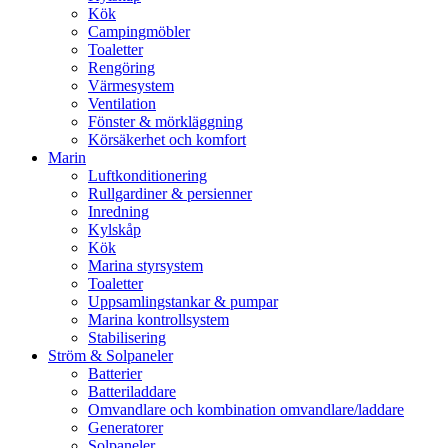
Kök
Campingmöbler
Toaletter
Rengöring
Värmesystem
Ventilation
Fönster & mörkläggning
Körsäkerhet och komfort
Marin
Luftkonditionering
Rullgardiner & persienner
Inredning
Kylskåp
Kök
Marina styrsystem
Toaletter
Uppsamlingstankar & pumpar
Marina kontrollsystem
Stabilisering
Ström & Solpaneler
Batterier
Batteriladdare
Omvandlare och kombination omvandlare/laddare
Generatorer
Solpaneler