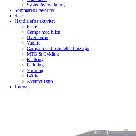
Systemövervakning
Sommarens favoriter
Sale
Handla efter aktivitet
Fiske
Campa med bilen
Overlanding
Vanlife
Campa med husbil eller husvagn
MTB & Cykling
Klättring
Paddling
Surfning
Båtliv
Äventyr i snö
Journal