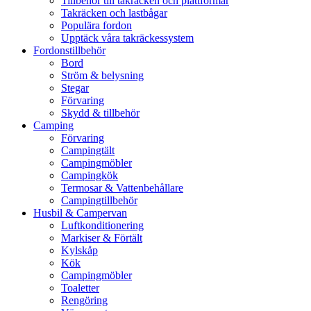
Tillbehör till takräcken och plattformar
Takräcken och lastbågar
Populära fordon
Upptäck våra takräckessystem
Fordonstillbehör
Bord
Ström & belysning
Stegar
Förvaring
Skydd & tillbehör
Camping
Förvaring
Campingtält
Campingmöbler
Campingkök
Termosar & Vattenbehållare
Campingtillbehör
Husbil & Campervan
Luftkonditionering
Markiser & Förtält
Kylskåp
Kök
Campingmöbler
Toaletter
Rengöring