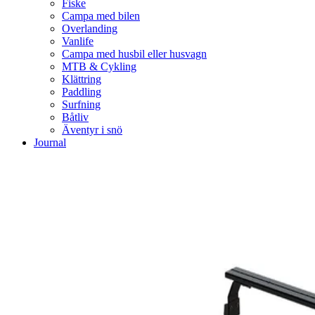
Fiske
Campa med bilen
Overlanding
Vanlife
Campa med husbil eller husvagn
MTB & Cykling
Klättring
Paddling
Surfning
Båtliv
Äventyr i snö
Journal