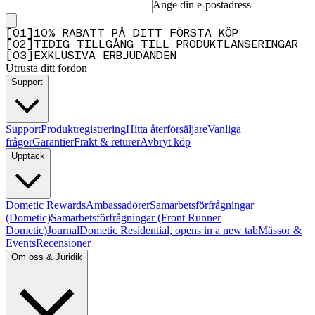
Ange din e-postadress
[
0
1
]
10% RABATT PÅ DITT FÖRSTA KÖP
[
0
2
]
TIDIG TILLGÅNG TILL PRODUKTLANSERINGAR
[
0
3
]
EXKLUSIVA ERBJUDANDEN
Utrusta ditt fordon
Support
Support
Produktregistrering
Hitta återförsäljare
Vanliga
frågor
Garantier
Frakt & returer
Avbryt köp
Upptäck
Dometic Rewards
Ambassadörer
Samarbetsförfrågningar
(Dometic)
Samarbetsförfrågningar (Front Runner
Dometic)
Journal
Dometic Residential
, opens in a new tab
Mässor &
Events
Recensioner
Om oss & Juridik