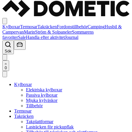
Kylboxar
Termosar
Takräcken
Fordonstillbehör
Camping
Husbil &
Campervan
Marin
Ström & Solpaneler
Sommarens
favoriter
Sale
Handla efter aktivitet
Journal
Sök
0
Kylboxar
Elektriska kylboxar
Passiva kylboxar
Mjuka kylväskor
Tillbehör
Termosar
Takräcken
Takplattformar
Lasträcken för pickupflak