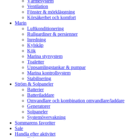
Värmesystem
Ventilation
Fönster & mörkläggning
Körsäkerhet och komfort
Marin
Luftkonditionering
Rullgardiner & persienner
Inredning
Kylskåp
Kök
Marina styrsystem
Toaletter
Uppsamlingstankar & pumpar
Marina kontrollsystem
Stabilisering
Ström & Solpaneler
Batterier
Batteriladdare
Omvandlare och kombination omvandlare/laddare
Generatorer
Solpaneler
Systemövervakning
Sommarens favoriter
Sale
Handla efter aktivitet