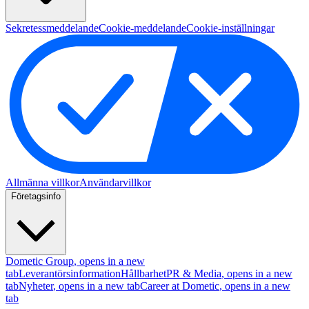
Sekretessmeddelande
Cookie-meddelande
Cookie-inställningar
Allmänna villkor
Användarvillkor
Företagsinfo
Dometic Group
, opens in a new
tab
Leverantörsinformation
Hållbarhet
PR & Media
, opens in a new
tab
Nyheter
, opens in a new tab
Career at Dometic
, opens in a new
tab