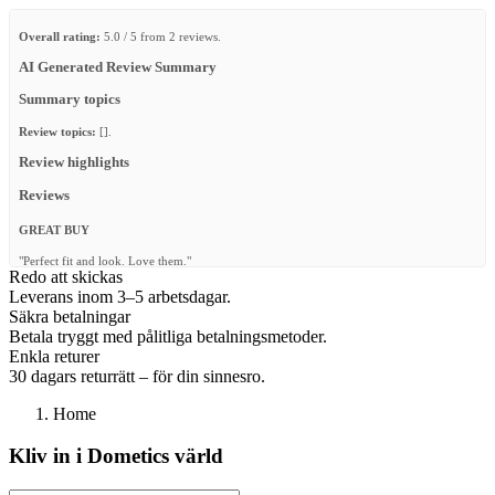
Overall rating:
5.0 / 5 from 2 reviews.
AI Generated Review Summary
Summary topics
Review topics:
[].
Review highlights
Reviews
GREAT BUY
"Perfect fit and look. Love them."
Redo att skickas
—
Luis V.
(
5/5
)
Leverans inom 3–5 arbetsdagar.
Säkra betalningar
☆☆☆☆☆☆☆☆☆☆☆☆☆☆☆☆☆☆☆☆☆
Betala tryggt med pålitliga betalningsmetoder.
"☆☆☆☆☆☆☆☆☆☆☆☆☆☆☆☆☆☆☆☆☆"
Enkla returer
30 dagars returrätt – för din sinnesro.
—
EMMANOUIL G.
(
5/5
)
Q&A
Home
Kliv in i Dometics värld