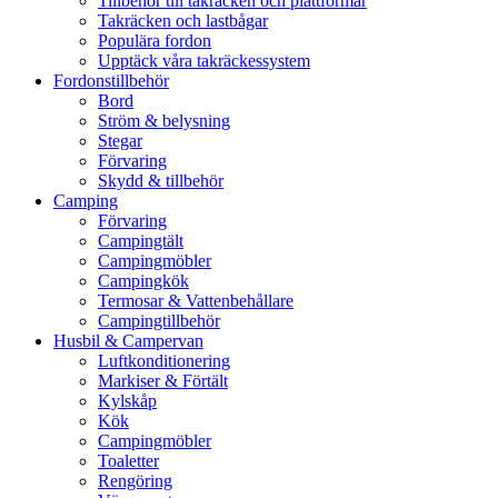
Tillbehör till takräcken och plattformar
Takräcken och lastbågar
Populära fordon
Upptäck våra takräckessystem
Fordonstillbehör
Bord
Ström & belysning
Stegar
Förvaring
Skydd & tillbehör
Camping
Förvaring
Campingtält
Campingmöbler
Campingkök
Termosar & Vattenbehållare
Campingtillbehör
Husbil & Campervan
Luftkonditionering
Markiser & Förtält
Kylskåp
Kök
Campingmöbler
Toaletter
Rengöring