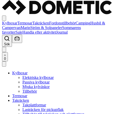
Kylboxar
Termosar
Takräcken
Fordonstillbehör
Camping
Husbil &
Campervan
Marin
Ström & Solpaneler
Sommarens
favoriter
Sale
Handla efter aktivitet
Journal
Sök
0
Kylboxar
Elektriska kylboxar
Passiva kylboxar
Mjuka kylväskor
Tillbehör
Termosar
Takräcken
Takplattformar
Lasträcken för pickupflak