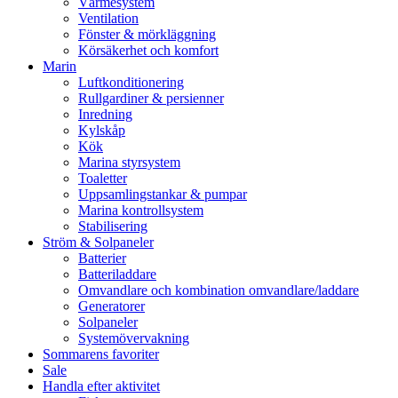
Värmesystem
Ventilation
Fönster & mörkläggning
Körsäkerhet och komfort
Marin
Luftkonditionering
Rullgardiner & persienner
Inredning
Kylskåp
Kök
Marina styrsystem
Toaletter
Uppsamlingstankar & pumpar
Marina kontrollsystem
Stabilisering
Ström & Solpaneler
Batterier
Batteriladdare
Omvandlare och kombination omvandlare/laddare
Generatorer
Solpaneler
Systemövervakning
Sommarens favoriter
Sale
Handla efter aktivitet