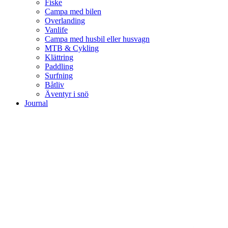
Fiske
Campa med bilen
Overlanding
Vanlife
Campa med husbil eller husvagn
MTB & Cykling
Klättring
Paddling
Surfning
Båtliv
Äventyr i snö
Journal