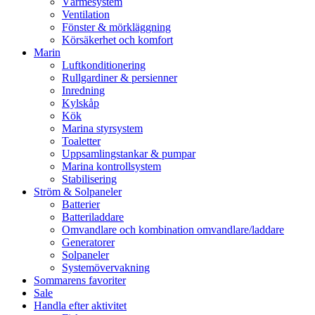
Värmesystem
Ventilation
Fönster & mörkläggning
Körsäkerhet och komfort
Marin
Luftkonditionering
Rullgardiner & persienner
Inredning
Kylskåp
Kök
Marina styrsystem
Toaletter
Uppsamlingstankar & pumpar
Marina kontrollsystem
Stabilisering
Ström & Solpaneler
Batterier
Batteriladdare
Omvandlare och kombination omvandlare/laddare
Generatorer
Solpaneler
Systemövervakning
Sommarens favoriter
Sale
Handla efter aktivitet