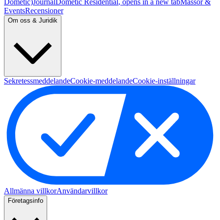
Dometic)
Journal
Dometic Residential
, opens in a new tab
Mässor &
Events
Recensioner
Om oss & Juridik
Sekretessmeddelande
Cookie-meddelande
Cookie-inställningar
Allmänna villkor
Användarvillkor
Företagsinfo