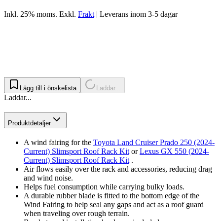
Inkl. 25% moms.
Exkl.
Frakt
|
Leverans inom 3-5 dagar
Lägg till i önskelista
Laddar...
Laddar...
Produktdetaljer
A wind fairing for the
Toyota Land Cruiser Prado 250 (2024-
Current) Slimsport Roof Rack Kit
or
Lexus GX 550 (2024-
Current) Slimsport Roof Rack Kit
.
Air flows easily over the rack and accessories, reducing drag
and wind noise.
Helps fuel consumption while carrying bulky loads.
A durable rubber blade is fitted to the bottom edge of the
Wind Fairing to help seal any gaps and act as a roof guard
when traveling over rough terrain.