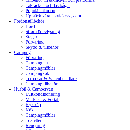
Tillbehör till takräcken och plattformar
Takräcken och lastbågar
Populära fordon
Upptäck våra takräckessystem
Fordonstillbehör
Bord
Ström & belysning
Stegar
Förvaring
Skydd & tillbehör
Camping
Förvaring
Campingtält
Campingmöbler
Campingkök
Termosar & Vattenbehållare
Campingtillbehör
Husbil & Campervan
Luftkonditionering
Markiser & Förtält
Kylskåp
Kök
Campingmöbler
Toaletter
Rengöring