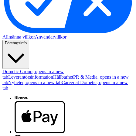
Allmänna villkor
Användarvillkor
Företagsinfo
Dometic Group
, opens in a new
tab
Leverantörsinformation
Hållbarhet
PR & Media
, opens in a new
tab
Nyheter
, opens in a new tab
Career at Dometic
, opens in a new
tab