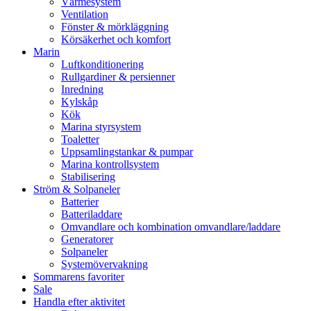
Värmesystem
Ventilation
Fönster & mörkläggning
Körsäkerhet och komfort
Marin
Luftkonditionering
Rullgardiner & persienner
Inredning
Kylskåp
Kök
Marina styrsystem
Toaletter
Uppsamlingstankar & pumpar
Marina kontrollsystem
Stabilisering
Ström & Solpaneler
Batterier
Batteriladdare
Omvandlare och kombination omvandlare/laddare
Generatorer
Solpaneler
Systemövervakning
Sommarens favoriter
Sale
Handla efter aktivitet