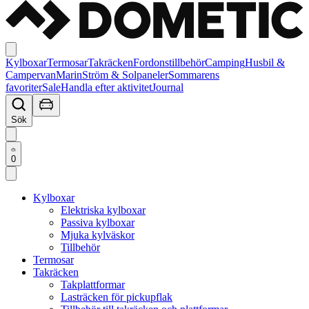
Kylboxar
Termosar
Takräcken
Fordonstillbehör
Camping
Husbil &
Campervan
Marin
Ström & Solpaneler
Sommarens
favoriter
Sale
Handla efter aktivitet
Journal
Sök
0
Kylboxar
Elektriska kylboxar
Passiva kylboxar
Mjuka kylväskor
Tillbehör
Termosar
Takräcken
Takplattformar
Lasträcken för pickupflak