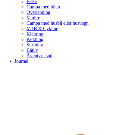
Fiske
Campa med bilen
Overlanding
Vanlife
Campa med husbil eller husvagn
MTB & Cykling
Klättring
Paddling
Surfning
Båtliv
Äventyr i snö
Journal