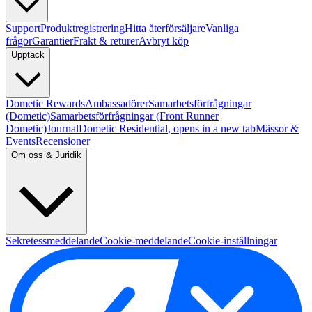
Support
Produktregistrering
Hitta återförsäljare
Vanliga
frågor
Garantier
Frakt & returer
Avbryt köp
Upptäck
Dometic Rewards
Ambassadörer
Samarbetsförfrågningar
(Dometic)
Samarbetsförfrågningar (Front Runner
Dometic)
Journal
Dometic Residential
, opens in a new tab
Mässor &
Events
Recensioner
Om oss & Juridik
Sekretessmeddelande
Cookie-meddelande
Cookie-inställningar