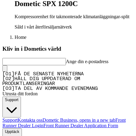
Dometic SPX 1200C
Kompressorenhet för takmonterade klimatanläggningar-split
Såld i vårt återförsäljarnätverk
Home
Kliv in i Dometics värld
Ange din e-postadress
[
0
1
]
FÅ DE SENASTE NYHETERNA
[
0
2
]
HÅLL DIG UPPDATERAD OM
PRODUKTLANSERINGAR
[
0
3
]
TA DEL AV KOMMANDE EVENEMANG
Utrusta ditt fordon
Support
Support
Kontakta oss
Dometic Business
, opens in a new tab
Front
Runner Dealer Login
Front Runner Dealer Application Form
Upptäck