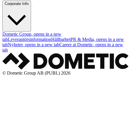
Corporate Info
Dometic Group
, opens in a new
tab
Leverantörsinformation
Hållbarhet
PR & Media
, opens in a new
tab
Nyheter
, opens in a new tab
Career at Dometic
, opens in a new
tab
© Dometic Group AB (PUBL) 2026