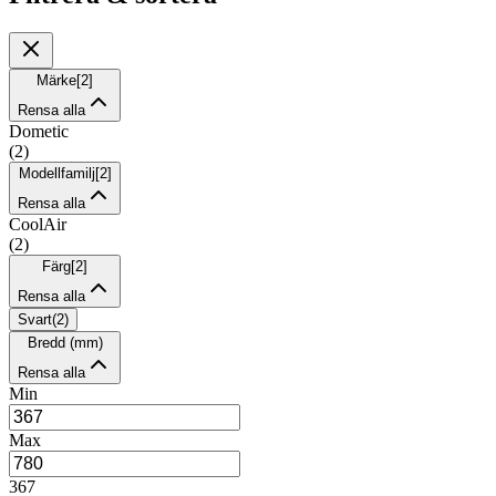
Märke
[
2
]
Rensa alla
Dometic
(
2
)
Modellfamilj
[
2
]
Rensa alla
CoolAir
(
2
)
Färg
[
2
]
Rensa alla
Svart
(
2
)
Bredd (mm)
Rensa alla
Min
Max
367