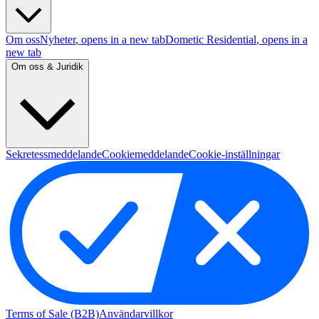
Om oss
Nyheter
, opens in a new tab
Dometic Residential
, opens in a
new tab
Om oss & Juridik
Sekretessmeddelande
Cookiemeddelande
Cookie-inställningar
Terms of Sale (B2B)
Användarvillkor