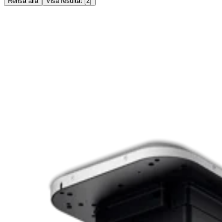
Rensa alla
Visa resultat
[
2
]