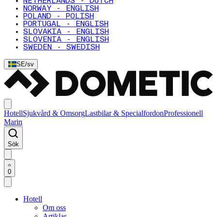
NETHERLANDS - DUTCH
NORWAY - ENGLISH
POLAND - POLISH
PORTUGAL - ENGLISH
SLOVAKIA - ENGLISH
SLOVENIA - ENGLISH
SWEDEN - SWEDISH
SE
/
sv
Hotell
Sjukvård & Omsorg
Lastbilar & Specialfordon
Professionell
Marin
Sök
0
Hotell
Om oss
Artiklar