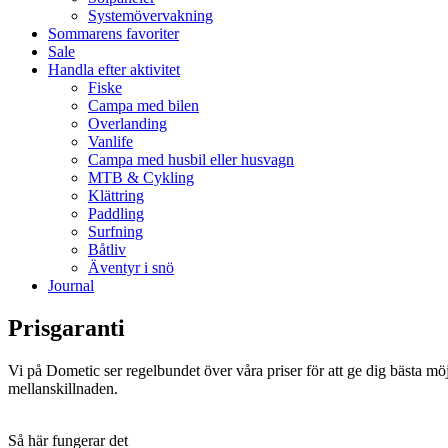
Systemövervakning
Sommarens favoriter
Sale
Handla efter aktivitet
Fiske
Campa med bilen
Overlanding
Vanlife
Campa med husbil eller husvagn
MTB & Cykling
Klättring
Paddling
Surfning
Båtliv
Äventyr i snö
Journal
Prisgaranti
Vi på Dometic ser regelbundet över våra priser för att ge dig bästa möj
mellanskillnaden.
Så här fungerar det