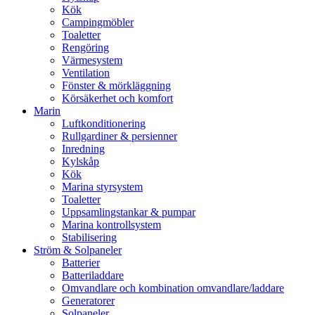
Kök
Campingmöbler
Toaletter
Rengöring
Värmesystem
Ventilation
Fönster & mörkläggning
Körsäkerhet och komfort
Marin
Luftkonditionering
Rullgardiner & persienner
Inredning
Kylskåp
Kök
Marina styrsystem
Toaletter
Uppsamlingstankar & pumpar
Marina kontrollsystem
Stabilisering
Ström & Solpaneler
Batterier
Batteriladdare
Omvandlare och kombination omvandlare/laddare
Generatorer
Solpaneler