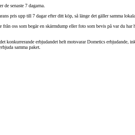
er de senaste 7 dagarna.
ans pris upp till 7 dagar efter ditt köp, så länge det gäller samma loka
 från oss som begär en skärmdump eller foto som bevis på var du har hitt
m det konkurrerande erbjudandet helt motsvarar Dometics erbjudande, in
 erbjuda samma paket.