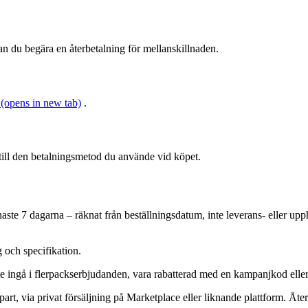
an du begära en återbetalning för mellanskillnaden.
(opens in new tab)
.
t till den betalningsmetod du använde vid köpet.
aste 7 dagarna – räknat från beställningsdatum, inte leverans- eller up
g och specifikation.
e ingå i flerpackserbjudanden, vara rabatterad med en kampanjkod eller h
je part, via privat försäljning på Marketplace eller liknande plattform. 