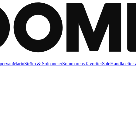
pervan
Marin
Ström & Solpaneler
Sommarens favoriter
Sale
Handla efter a