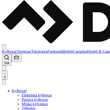
Kylboxar
Termosar
Takräcken
Fordonstillbehör
Camping
Husbil & Cam
Sök
0
Kylboxar
Elektriska kylboxar
Passiva kylboxar
Mjuka kylväskor
Tillbehör