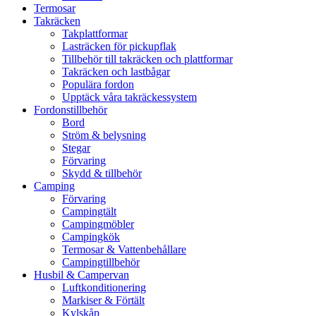
Termosar
Takräcken
Takplattformar
Lasträcken för pickupflak
Tillbehör till takräcken och plattformar
Takräcken och lastbågar
Populära fordon
Upptäck våra takräckessystem
Fordonstillbehör
Bord
Ström & belysning
Stegar
Förvaring
Skydd & tillbehör
Camping
Förvaring
Campingtält
Campingmöbler
Campingkök
Termosar & Vattenbehållare
Campingtillbehör
Husbil & Campervan
Luftkonditionering
Markiser & Förtält
Kylskåp