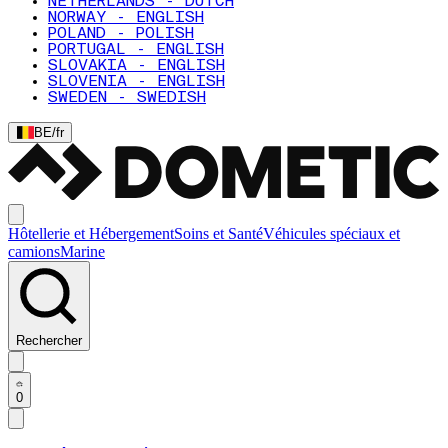
NETHERLANDS - DUTCH
NORWAY - ENGLISH
POLAND - POLISH
PORTUGAL - ENGLISH
SLOVAKIA - ENGLISH
SLOVENIA - ENGLISH
SWEDEN - SWEDISH
BE
/
fr
Hôtellerie et Hébergement
Soins et Santé
Véhicules spéciaux et
camions
Marine
Rechercher
0