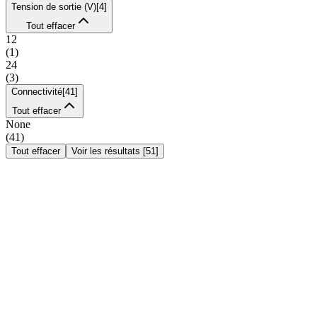
Tension de sortie (V)
[
4
]
Tout effacer
12
(
1
)
24
(
3
)
Connectivité
[
41
]
Tout effacer
None
(
41
)
Tout effacer
Voir les résultats
[
51
]