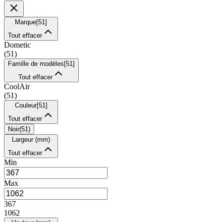
Marque
[
51
]
Tout effacer
Dometic
(
51
)
Famille de modèles
[
51
]
Tout effacer
CoolAir
(
51
)
Couleur
[
51
]
Tout effacer
Noir
(
51
)
Largeur (mm)
Tout effacer
Min
Max
367
1062