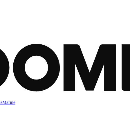
ns
Marine