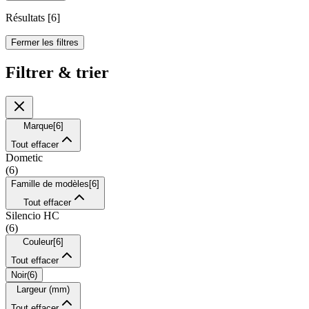
Résultats
[
6
]
Fermer les filtres
Filtrer & trier
Marque
[
6
]
Tout effacer
Dometic
(
6
)
Famille de modèles
[
6
]
Tout effacer
Silencio HC
(
6
)
Couleur
[
6
]
Tout effacer
Noir
(
6
)
Largeur (mm)
Tout effacer