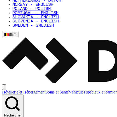
NETHERLANDS - DUTCH
NORWAY - ENGLISH
POLAND - POLISH
PORTUGAL - ENGLISH
SLOVAKIA - ENGLISH
SLOVENIA - ENGLISH
SWEDEN - SWEDISH
BE
/
fr
Hôtellerie et Hébergement
Soins et Santé
Véhicules spéciaux et camio
Rechercher