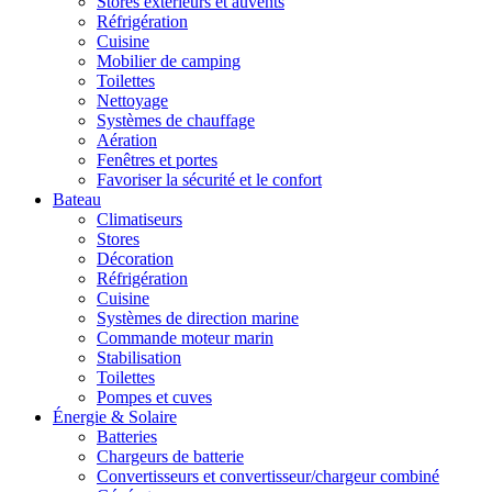
Stores extérieurs et auvents
Réfrigération
Cuisine
Mobilier de camping
Toilettes
Nettoyage
Systèmes de chauffage
Aération
Fenêtres et portes
Favoriser la sécurité et le confort
Bateau
Climatiseurs
Stores
Décoration
Réfrigération
Cuisine
Systèmes de direction marine
Commande moteur marin
Stabilisation
Toilettes
Pompes et cuves
Énergie & Solaire
Batteries
Chargeurs de batterie
Convertisseurs et convertisseur/chargeur combiné