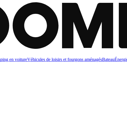
ing en voiture
Véhicules de loisirs et fourgons aménagés
Bateau
Énergi