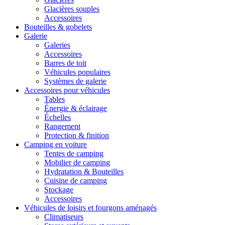
Glacières souples
Accessoires
Bouteilles & gobelets
Galerie
Galeries
Accessoires
Barres de toit
Véhicules populaires
Systèmes de galerie
Accessoires pour véhicules
Tables
Énergie & éclairage
Échelles
Rangement
Protection & finition
Camping en voiture
Tentes de camping
Mobilier de camping
Hydratation & Bouteilles
Cuisine de camping
Stockage
Accessoires
Véhicules de loisirs et fourgons aménagés
Climatiseurs