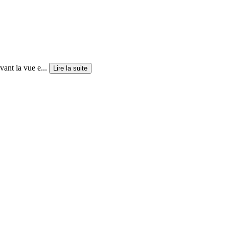
ant la vue e...
Lire la suite