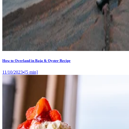
How to Overland in Baja & Oyster Recipe
11/10/2023
•
[
5
min]