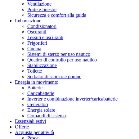
Ventilazione
Porte e finestre
Sicurezza e comfort alla guida
Imbarcazione
Condizionatori
Oscuranti
Tessuti e oscuranti
Frigoriferi
Cucina
Sistemi di sterzo per uso nautico
Quadro di controllo per uso nautico
Stabilizzazione
Toilette
Serbatoi di scarico e pompe
Energia in movimento
Batterie
Caricabatterie
Inverter e combinazione inverter/caricabatterie
Generatori
Energia solare
Comandi di sistema
Essenziali estivi
Offerte
Acquista per attività
Pesca