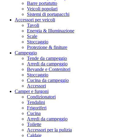
Barre portatutto
Veicoli popolari
Sistemi di portapacchi
Accessori per veicoli
Tavoli
Energia & Illuminazione
Scale
Stoccaggio
Protezione & finiture
Campeggio
Tende da campeggio
Arredi da campeggio
Bevande e Contenitori
Stoccaggio
Cucina da campeggio
Accessori
Camper e furgoni
Condizionatori
Tendalini
Frigoriferi
Cucina
Arredi da campeggio
Toilette
Accessori per la pulizia
Caldaie