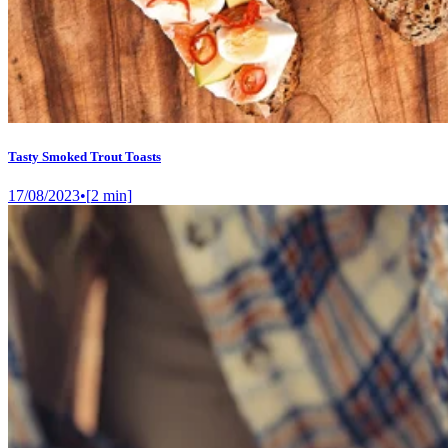
Tasty Smoked Trout Toasts
17/08/2023
•
[
2
min]