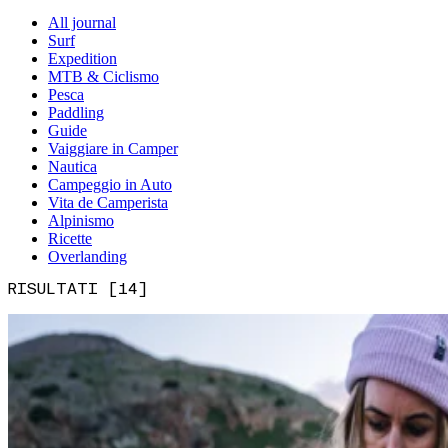
All journal
Surf
Expedition
MTB & Ciclismo
Pesca
Paddling
Guide
Vaiggiare in Camper
Nautica
Campeggio in Auto
Vita de Camperista
Alpinismo
Ricette
Overlanding
RISULTATI [14]