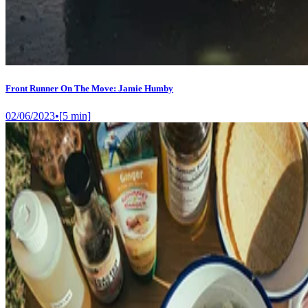
Front Runner On The Move: Jamie Humby
02/06/2023
•
[
5
min]