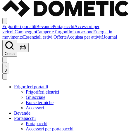
Frigoriferi portatili
Bevande
Portapacchi
Accessori per
veicoli
Campeggio
Camper e furgoni
Imbarcazione
Energia in
movimento
Essenziali estivi
Offerte
Acquista per attività
Journal
Cerca
0
Frigoriferi portatili
Frigoriferi elettrici
Ghiacciaie
Borse termiche
Accessori
Bevande
Portapacchi
Portapacchi
Accessori per portapacchi