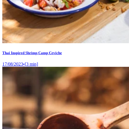
Thai Inspired Shrimp Camp Ceviche
17/08/2023
•
[
3
min]