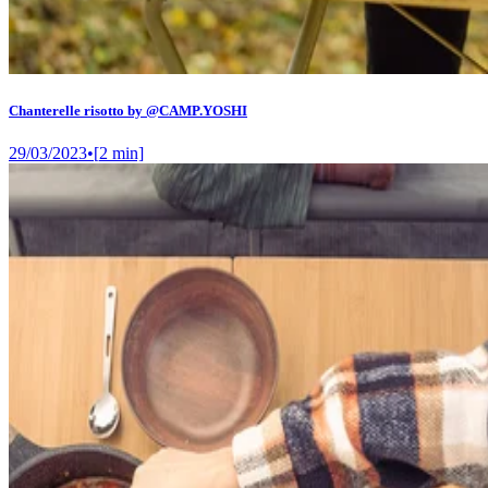
Chanterelle risotto by @CAMP.YOSHI
29/03/2023
•
[
2
min]