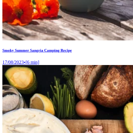
Smoky Summer Sangria Camping Recipe
17/08/2023
•
[
6
min]