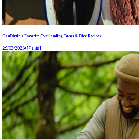
GonDirtin’s Favorite Overlanding Tacos & Rice Recipes
29/03/2023
•
[
7
min]