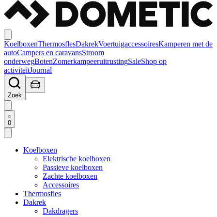
Koelboxen
Thermosfles
Dakrek
Voertuigaccessoires
Kamperen met de
auto
Campers en caravans
Stroom
onderweg
Boten
Zomerkampeeruitrusting
Sale
Shop op
activiteit
Journal
Zoek
0
Koelboxen
Elektrische koelboxen
Passieve koelboxen
Zachte koelboxen
Accessoires
Thermosfles
Dakrek
Dakdragers