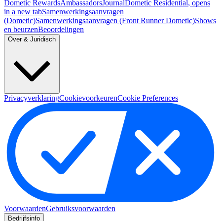
Dometic Rewards
Ambassadors
Journal
Dometic Residential
, opens
in a new tab
Samenwerkingsaanvragen
(Dometic)
Samenwerkingsaanvragen (Front Runner Dometic)
Shows
en beurzen
Beoordelingen
Over & Juridisch
Privacyverklaring
Cookievoorkeuren
Cookie Preferences
Voorwaarden
Gebruiksvoorwaarden
Bedrijfsinfo