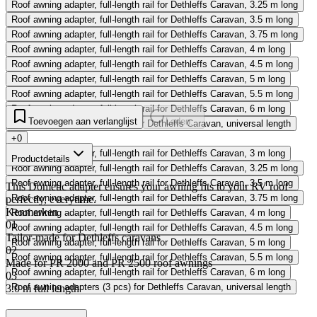
Roof awning adapter, full-length rail for Dethleffs Caravan, 3.25 m long
Roof awning adapter, full-length rail for Dethleffs Caravan, 3.5 m long
Roof awning adapter, full-length rail for Dethleffs Caravan, 3.75 m long
Roof awning adapter, full-length rail for Dethleffs Caravan, 4 m long
Roof awning adapter, full-length rail for Dethleffs Caravan, 4.5 m long
Roof awning adapter, full-length rail for Dethleffs Caravan, 5 m long
Roof awning adapter, full-length rail for Dethleffs Caravan, 5.5 m long
Roof awning adapter, full-length rail for Dethleffs Caravan, 6 m long
Toevoegen aan verlanglijst
Laden...
Roof awning adapters (3 pcs) for Dethleffs Caravan, universal length
+0
Roof awning adapter, full-length rail for Dethleffs Caravan, 3 m long
Productdetails
Roof awning adapter, full-length rail for Dethleffs Caravan, 3.25 m long
Roof awning adapter, full-length rail for Dethleffs Caravan, 3.5 m long
This Dometic adapter ensures your awning fits to your RV roof
Roof awning adapter, full-length rail for Dethleffs Caravan, 3.75 m long
perfectly, everytime.
Kenmerken
Roof awning adapter, full-length rail for Dethleffs Caravan, 4 m long
01
Roof awning adapter, full-length rail for Dethleffs Caravan, 4.5 m long
Tailor-made for Dethleffs caravans
Roof awning adapter, full-length rail for Dethleffs Caravan, 5 m long
02
Roof awning adapter, full-length rail for Dethleffs Caravan, 5.5 m long
Made for PR 2000 and PR 2500 roof awnings
Roof awning adapter, full-length rail for Dethleffs Caravan, 6 m long
03
Roof awning adapters (3 pcs) for Dethleffs Caravan, universal length
3.0 m full length