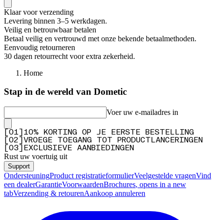
Klaar voor verzending
Levering binnen 3–5 werkdagen.
Veilig en betrouwbaar betalen
Betaal veilig en vertrouwd met onze bekende betaalmethoden.
Eenvoudig retourneren
30 dagen retourrecht voor extra zekerheid.
Home
Stap in de wereld van Dometic
Voer uw e-mailadres in
[
0
1
]
10% KORTING OP JE EERSTE BESTELLING
[
0
2
]
VROEGE TOEGANG TOT PRODUCTLANCERINGEN
[
0
3
]
EXCLUSIEVE AANBIEDINGEN
Rust uw voertuig uit
Support
Ondersteuning
Product registratieformulier
Veelgestelde vragen
Vind
een dealer
Garantie
Voorwaarden
Brochures
, opens in a new
tab
Verzending & retouren
Aankoop annuleren