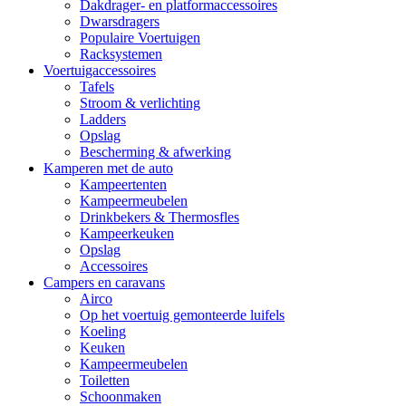
Dakdrager- en platformaccessoires
Dwarsdragers
Populaire Voertuigen
Racksystemen
Voertuigaccessoires
Tafels
Stroom & verlichting
Ladders
Opslag
Bescherming & afwerking
Kamperen met de auto
Kampeertenten
Kampeermeubelen
Drinkbekers & Thermosfles
Kampeerkeuken
Opslag
Accessoires
Campers en caravans
Airco
Op het voertuig gemonteerde luifels
Koeling
Keuken
Kampeermeubelen
Toiletten
Schoonmaken