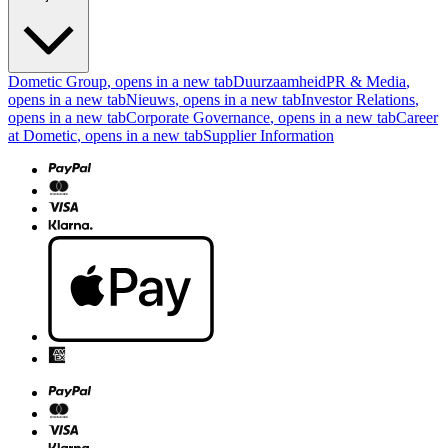
Dometic Group
, opens in a new tab
Duurzaamheid
PR & Media
,
opens in a new tab
Nieuws
, opens in a new tab
Investor Relations
,
opens in a new tab
Corporate Governance
, opens in a new tab
Career
at Dometic
, opens in a new tab
Supplier Information