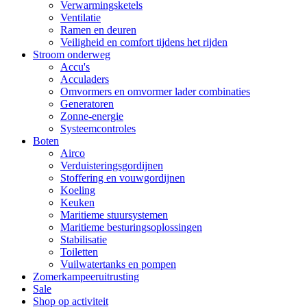
Verwarmingsketels
Ventilatie
Ramen en deuren
Veiligheid en comfort tijdens het rijden
Stroom onderweg
Accu's
Acculaders
Omvormers en omvormer lader combinaties
Generatoren
Zonne-energie
Systeemcontroles
Boten
Airco
Verduisteringsgordijnen
Stoffering en vouwgordijnen
Koeling
Keuken
Maritieme stuursystemen
Maritieme besturingsoplossingen
Stabilisatie
Toiletten
Vuilwatertanks en pompen
Zomerkampeeruitrusting
Sale
Shop op activiteit