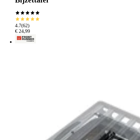
4.7
(
62
)
€ 24,99