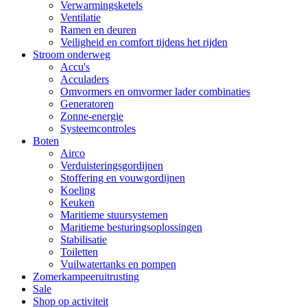
Verwarmingsketels
Ventilatie
Ramen en deuren
Veiligheid en comfort tijdens het rijden
Stroom onderweg
Accu's
Acculaders
Omvormers en omvormer lader combinaties
Generatoren
Zonne-energie
Systeemcontroles
Boten
Airco
Verduisteringsgordijnen
Stoffering en vouwgordijnen
Koeling
Keuken
Maritieme stuursystemen
Maritieme besturingsoplossingen
Stabilisatie
Toiletten
Vuilwatertanks en pompen
Zomerkampeeruitrusting
Sale
Shop op activiteit