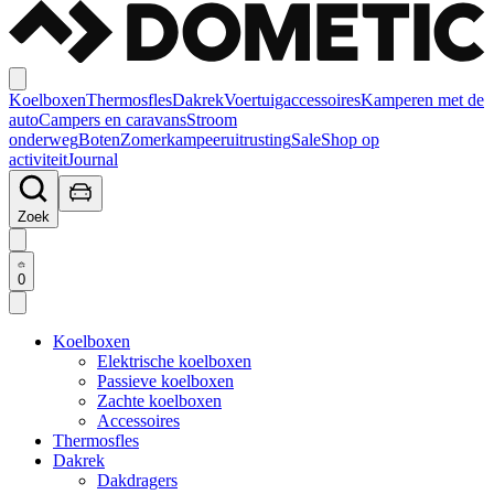
Koelboxen
Thermosfles
Dakrek
Voertuigaccessoires
Kamperen met de
auto
Campers en caravans
Stroom
onderweg
Boten
Zomerkampeeruitrusting
Sale
Shop op
activiteit
Journal
Zoek
0
Koelboxen
Elektrische koelboxen
Passieve koelboxen
Zachte koelboxen
Accessoires
Thermosfles
Dakrek
Dakdragers