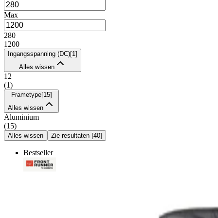
Max
280
1200
Ingangsspanning (DC)
[
1
]
Alles wissen
12
(
1
)
Frametype
[
15
]
Alles wissen
Aluminium
(
15
)
Alles wissen
Zie resultaten
[
40
]
Bestseller