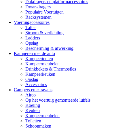
Dakdrager- en platformaccessoires
Dwarsdragers
Populaire Voertuigen
Racksystemen
Voertuigaccessoires
Tafels
Stroom & verlichting
Ladders
Opslag
Bescherming & afwerking
Kamperen met de auto
Kampeertenten
Kampeermeubelen
Drinkbekers & Thermosfles
Kampeerkeuken
Opslag
Accessoires
Campers en caravans
Airco
Op het voertuig gemonteerde luifels
Koeling
Keuken
Kampeermeubelen
Toiletten
Schoonmaken