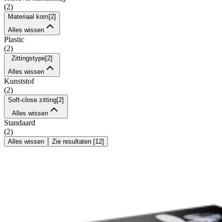
(
2
)
Materiaal kom
[
2
]
Alles wissen
Plastic
(
2
)
Zittingstype
[
2
]
Alles wissen
Kunststof
(
2
)
Soft-close zitting
[
2
]
Alles wissen
Standaard
(
2
)
Alles wissen
Zie resultaten
[
12
]