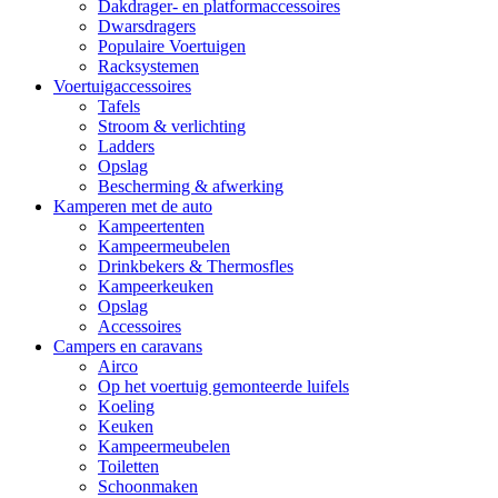
Dakdrager- en platformaccessoires
Dwarsdragers
Populaire Voertuigen
Racksystemen
Voertuigaccessoires
Tafels
Stroom & verlichting
Ladders
Opslag
Bescherming & afwerking
Kamperen met de auto
Kampeertenten
Kampeermeubelen
Drinkbekers & Thermosfles
Kampeerkeuken
Opslag
Accessoires
Campers en caravans
Airco
Op het voertuig gemonteerde luifels
Koeling
Keuken
Kampeermeubelen
Toiletten
Schoonmaken