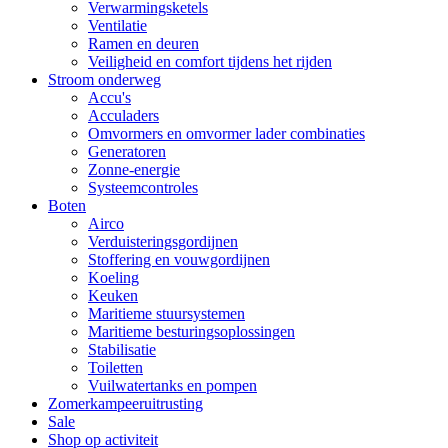
Verwarmingsketels
Ventilatie
Ramen en deuren
Veiligheid en comfort tijdens het rijden
Stroom onderweg
Accu's
Acculaders
Omvormers en omvormer lader combinaties
Generatoren
Zonne-energie
Systeemcontroles
Boten
Airco
Verduisteringsgordijnen
Stoffering en vouwgordijnen
Koeling
Keuken
Maritieme stuursystemen
Maritieme besturingsoplossingen
Stabilisatie
Toiletten
Vuilwatertanks en pompen
Zomerkampeeruitrusting
Sale
Shop op activiteit