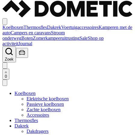
Koelboxen
Thermosfles
Dakrek
Voertuigaccessoires
Kamperen met de
auto
Campers en caravans
Stroom
onderweg
Boten
Zomerkampeeruitrusting
Sale
Shop op
activiteit
Journal
Zoek
0
Koelboxen
Elektrische koelboxen
Passieve koelboxen
Zachte koelboxen
Accessoires
Thermosfles
Dakrek
Dakdragers