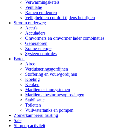
Verwarmingsketels
Ventilatie
Ramen en deuren
Veiligheid en comfort tijdens het rijden
Stroom onderweg
Accu's
Acculaders
Omvormers en omvormer lader combinaties
Generatoren
Zonne-energie
Systeemcontroles
Boten
Airco
Verduisteringsgordijnen
Stoffering en vouwgordijnen
Koeling
Keuken
Maritieme stuursystemen
Maritieme besturingsoplossingen
Stabilisatie
Toiletten
Vuilwatertanks en pompen
Zomerkampeeruitrusting
Sale
Shop op activiteit