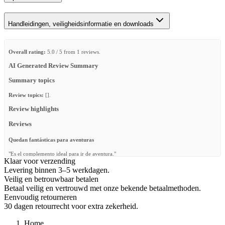
Handleidingen, veiligheidsinformatie en downloads
Overall rating:
5.0 / 5 from 1 reviews.
AI Generated Review Summary
Summary topics
Review topics:
[].
Review highlights
Reviews
Quedan fantásticas para aventuras
"Es el complemento ideal para ir de aventura."
Klaar voor verzending
—
Toni C.
(
5/5
)
Levering binnen 3–5 werkdagen.
Veilig en betrouwbaar betalen
Q&A
Betaal veilig en vertrouwd met onze bekende betaalmethoden.
Eenvoudig retourneren
30 dagen retourrecht voor extra zekerheid.
Home