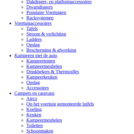
Dakdrager- en platformaccessoires
Dwarsdragers
Populaire Voertuigen
Racksystemen
Voertuigaccessoires
Tafels
Stroom & verlichting
Ladders
Opslag
Bescherming & afwerking
Kamperen met de auto
Kampeertenten
Kampeermeubelen
Drinkbekers & Thermosfles
Kampeerkeuken
Opslag
Accessoires
Campers en caravans
Airco
Op het voertuig gemonteerde luifels
Koeling
Keuken
Kampeermeubelen
Toiletten
Schoonmaken