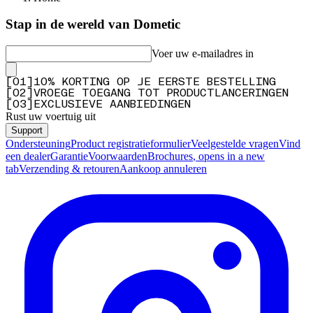
Stap in de wereld van Dometic
Voer uw e-mailadres in
[
0
1
]
10% KORTING OP JE EERSTE BESTELLING
[
0
2
]
VROEGE TOEGANG TOT PRODUCTLANCERINGEN
[
0
3
]
EXCLUSIEVE AANBIEDINGEN
Rust uw voertuig uit
Support
Ondersteuning
Product registratieformulier
Veelgestelde vragen
Vind
een dealer
Garantie
Voorwaarden
Brochures
, opens in a new
tab
Verzending & retouren
Aankoop annuleren