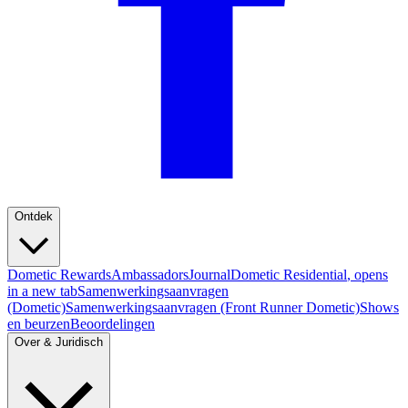
Ontdek
Dometic Rewards
Ambassadors
Journal
Dometic Residential
, opens
in a new tab
Samenwerkingsaanvragen
(Dometic)
Samenwerkingsaanvragen (Front Runner Dometic)
Shows
en beurzen
Beoordelingen
Over & Juridisch