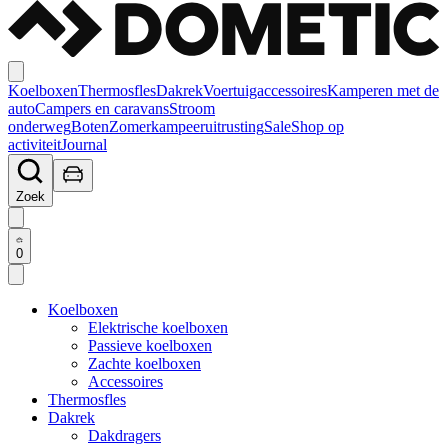
Koelboxen
Thermosfles
Dakrek
Voertuigaccessoires
Kamperen met de
auto
Campers en caravans
Stroom
onderweg
Boten
Zomerkampeeruitrusting
Sale
Shop op
activiteit
Journal
Zoek
0
Koelboxen
Elektrische koelboxen
Passieve koelboxen
Zachte koelboxen
Accessoires
Thermosfles
Dakrek
Dakdragers