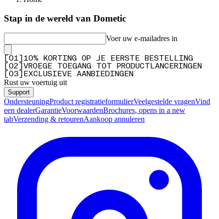
Stap in de wereld van Dometic
Voer uw e-mailadres in
[
0
1
]
10% KORTING OP JE EERSTE BESTELLING
[
0
2
]
VROEGE TOEGANG TOT PRODUCTLANCERINGEN
[
0
3
]
EXCLUSIEVE AANBIEDINGEN
Rust uw voertuig uit
Support
Ondersteuning
Product registratieformulier
Veelgestelde vragen
Vind
een dealer
Garantie
Voorwaarden
Brochures
, opens in a new
tab
Verzending & retouren
Aankoop annuleren