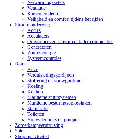
Verwarmingsketels
Ventilatie
Ramen en deuren
Veiligheid en comfort tijdens het rijden
Stroom onderweg
Accu's
Acculaders
Omvormers en omvormer lader combinaties
Generatoren
Zonne-energie
Systeemcontroles
Boten
Airco
Verduisteringsgordijnen
Stoffering en vouwgordijnen
Koeling
Keuken
Maritieme stuursystemen
Maritieme besturingsoplossingen
Stabilisatie
Toiletten
Vuilwatertanks en pompen
Zomerkampeeruitrusting
Sale
Shop op activiteit