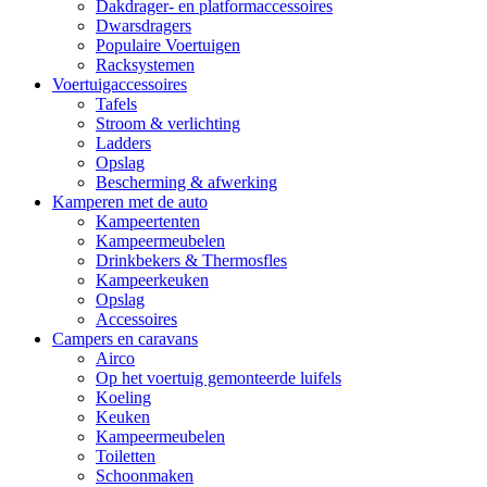
Dakdrager- en platformaccessoires
Dwarsdragers
Populaire Voertuigen
Racksystemen
Voertuigaccessoires
Tafels
Stroom & verlichting
Ladders
Opslag
Bescherming & afwerking
Kamperen met de auto
Kampeertenten
Kampeermeubelen
Drinkbekers & Thermosfles
Kampeerkeuken
Opslag
Accessoires
Campers en caravans
Airco
Op het voertuig gemonteerde luifels
Koeling
Keuken
Kampeermeubelen
Toiletten
Schoonmaken