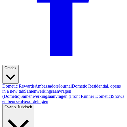
Ontdek
Dometic Rewards
Ambassadors
Journal
Dometic Residential
, opens
in a new tab
Samenwerkingsaanvragen
(Dometic)
Samenwerkingsaanvragen (Front Runner Dometic)
Shows
en beurzen
Beoordelingen
Over & Juridisch