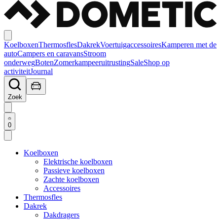
Koelboxen
Thermosfles
Dakrek
Voertuigaccessoires
Kamperen met de
auto
Campers en caravans
Stroom
onderweg
Boten
Zomerkampeeruitrusting
Sale
Shop op
activiteit
Journal
Zoek
0
Koelboxen
Elektrische koelboxen
Passieve koelboxen
Zachte koelboxen
Accessoires
Thermosfles
Dakrek
Dakdragers