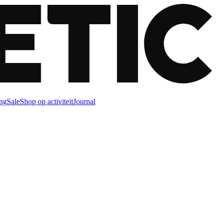
ng
Sale
Shop op activiteit
Journal