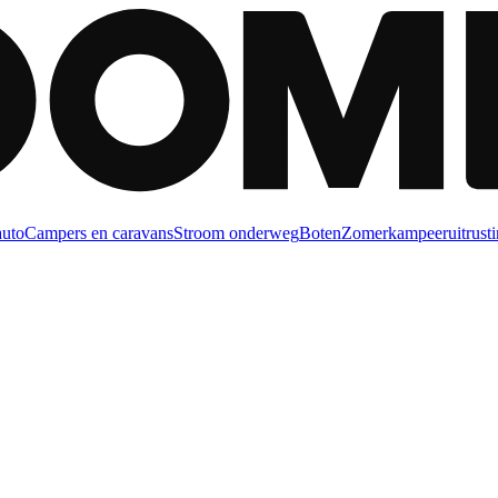
auto
Campers en caravans
Stroom onderweg
Boten
Zomerkampeeruitrusti