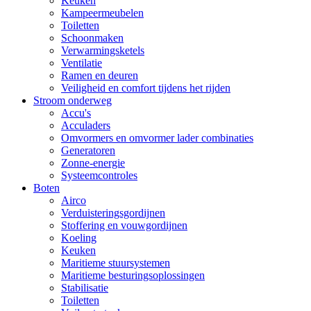
Keuken
Kampeermeubelen
Toiletten
Schoonmaken
Verwarmingsketels
Ventilatie
Ramen en deuren
Veiligheid en comfort tijdens het rijden
Stroom onderweg
Accu's
Acculaders
Omvormers en omvormer lader combinaties
Generatoren
Zonne-energie
Systeemcontroles
Boten
Airco
Verduisteringsgordijnen
Stoffering en vouwgordijnen
Koeling
Keuken
Maritieme stuursystemen
Maritieme besturingsoplossingen
Stabilisatie
Toiletten