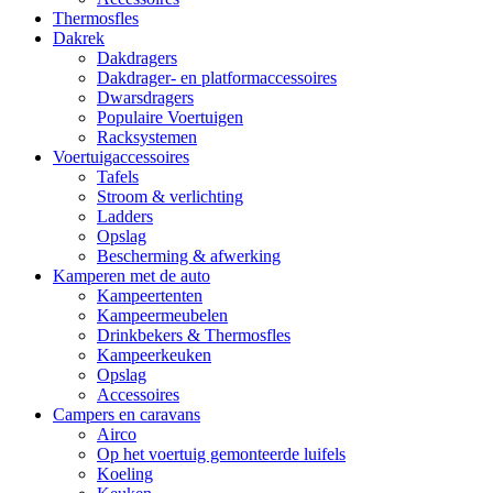
Thermosfles
Dakrek
Dakdragers
Dakdrager- en platformaccessoires
Dwarsdragers
Populaire Voertuigen
Racksystemen
Voertuigaccessoires
Tafels
Stroom & verlichting
Ladders
Opslag
Bescherming & afwerking
Kamperen met de auto
Kampeertenten
Kampeermeubelen
Drinkbekers & Thermosfles
Kampeerkeuken
Opslag
Accessoires
Campers en caravans
Airco
Op het voertuig gemonteerde luifels
Koeling