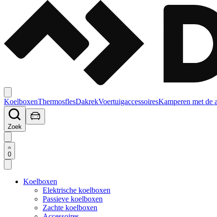
Koelboxen
Thermosfles
Dakrek
Voertuigaccessoires
Kamperen met de 
Zoek
0
Koelboxen
Elektrische koelboxen
Passieve koelboxen
Zachte koelboxen
Accessoires