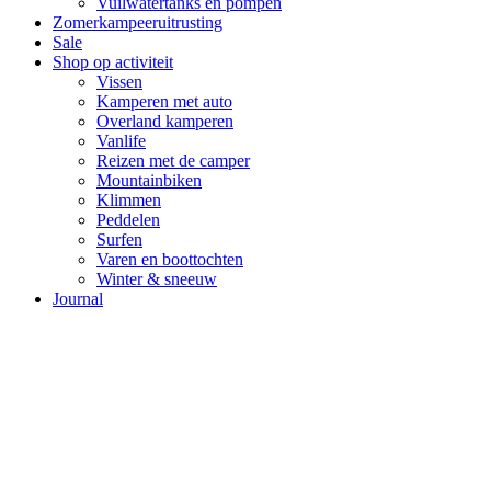
Vuilwatertanks en pompen
Zomerkampeeruitrusting
Sale
Shop op activiteit
Vissen
Kamperen met auto
Overland kamperen
Vanlife
Reizen met de camper
Mountainbiken
Klimmen
Peddelen
Surfen
Varen en boottochten
Winter & sneeuw
Journal