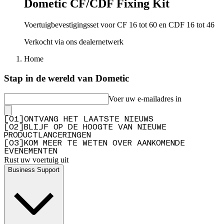
Dometic CF/CDF Fixing Kit
Voertuigbevestigingsset voor CF 16 tot 60 en CDF 16 tot 46
Verkocht via ons dealernetwerk
Home
Stap in de wereld van Dometic
Voer uw e-mailadres in
[
0
1
]
ONTVANG HET LAATSTE NIEUWS
[
0
2
]
BLIJF OP DE HOOGTE VAN NIEUWE
PRODUCTLANCERINGEN
[
0
3
]
KOM MEER TE WETEN OVER AANKOMENDE
EVENEMENTEN
Rust uw voertuig uit
Business Support