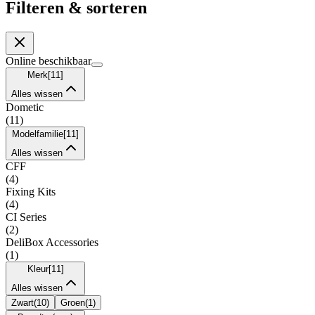
Filteren & sorteren
Online beschikbaar
Merk
[
11
]
Alles wissen
Dometic
(
11
)
Modelfamilie
[
11
]
Alles wissen
CFF
(
4
)
Fixing Kits
(
4
)
CI Series
(
2
)
DeliBox Accessories
(
1
)
Kleur
[
11
]
Alles wissen
Zwart
(
10
)
Groen
(
1
)