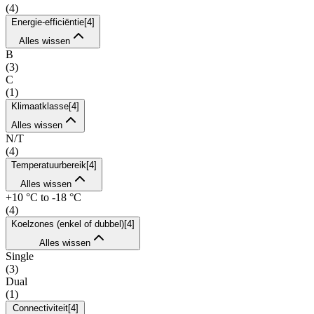
(
4
)
Energie-efficiëntie
[
4
]
Alles wissen
B
(
3
)
C
(
1
)
Klimaatklasse
[
4
]
Alles wissen
N/T
(
4
)
Temperatuurbereik
[
4
]
Alles wissen
+10 °C to -18 °C
(
4
)
Koelzones (enkel of dubbel)
[
4
]
Alles wissen
Single
(
3
)
Dual
(
1
)
Connectiviteit
[
4
]