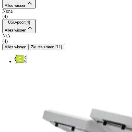
Alles wissen
None
(
4
)
USB-poort
[
4
]
Alles wissen
N/A
(
4
)
Alles wissen
Zie resultaten
[
11
]