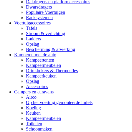
Dakdrager- en platformaccessoires
Dwarsdragers
Populaire Voertuigen
Racksystemen
Voertuigaccessoires
Tafels
Stroom & verlichting
Ladders
Opslag
Bescherming & afwerking
Kamperen met de auto
Kampeertenten
Kampeermeubelen
Drinkbekers & Thermosfles
Kampeerkeuken
Opslag
Accessoires
Campers en caravans
Airco
Op het voertuig gemonteerde luifels
Koeling
Keuken
Kampeermeubelen
Toiletten
Schoonmaken