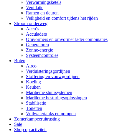
Verwarmingsketels
Ventilatie
Ramen en deuren
Veiligheid en comfort tijdens het rijden
Stroom onderweg
Accu's
Acculaders
Omvormers en omvormer lader combinaties
Generatoren
Zonne-energie
Systeemcontroles
Boten
Airco
Verduisteringsgordijnen
Stoffering en vouwgordijnen
Koeling
Keuken
Maritieme stuursystemen
Maritieme besturingsoplossingen
Stabilisatie
Toiletten
Vuilwatertanks en pompen
Zomerkampeeruitrusting
Sale
Shop op activiteit