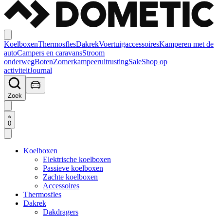
Koelboxen
Thermosfles
Dakrek
Voertuigaccessoires
Kamperen met de
auto
Campers en caravans
Stroom
onderweg
Boten
Zomerkampeeruitrusting
Sale
Shop op
activiteit
Journal
Zoek
0
Koelboxen
Elektrische koelboxen
Passieve koelboxen
Zachte koelboxen
Accessoires
Thermosfles
Dakrek
Dakdragers