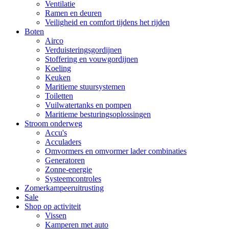
Ventilatie
Ramen en deuren
Veiligheid en comfort tijdens het rijden
Boten
Airco
Verduisteringsgordijnen
Stoffering en vouwgordijnen
Koeling
Keuken
Maritieme stuursystemen
Toiletten
Vuilwatertanks en pompen
Maritieme besturingsoplossingen
Stroom onderweg
Accu's
Acculaders
Omvormers en omvormer lader combinaties
Generatoren
Zonne-energie
Systeemcontroles
Zomerkampeeruitrusting
Sale
Shop op activiteit
Vissen
Kamperen met auto