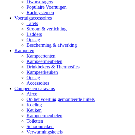
Dwarsdragers
Populaire Voertuigen
Racksystemen
Voertuigaccessoires
Tafels
Stroom & verlichting
Ladders
Opslag
Bescherming & afwerking
Kamperen
Kampeertenten
Kampeermeubelen
Drinkbekers & Thermosfles
Kampeerkeuken
Opslag
Accessoires
Campers en caravans
Airco
Op het voertuig gemonteerde luifels
Koeling
Keuken
Kampeermeubelen
Toiletten
Schoonmaken
Verwarmingsketels