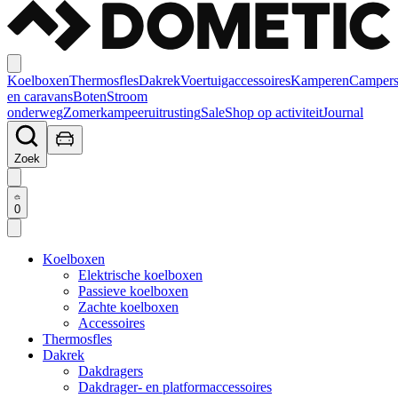
Koelboxen
Thermosfles
Dakrek
Voertuigaccessoires
Kamperen
Camper
en caravans
Boten
Stroom
onderweg
Zomerkampeeruitrusting
Sale
Shop op activiteit
Journal
Zoek
0
Koelboxen
Elektrische koelboxen
Passieve koelboxen
Zachte koelboxen
Accessoires
Thermosfles
Dakrek
Dakdragers
Dakdrager- en platformaccessoires