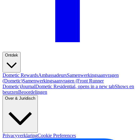
Ontdek
Dometic Rewards
Ambassadeurs
Samenwerkingsaanvragen
(Dometic)
Samenwerkingsaanvragen (Front Runner
Dometic)
Journal
Dometic Residential
, opens in a new tab
Shows en
beurzen
Beoordelingen
Over & Juridisch
Privacyverklaring
Cookie Preferences