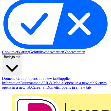
Cookieverklaring
Gebruiksvoorwaarden
Voorwaarden
Bedrijfsinfo
Dometic Group
, opens in a new tab
Supplier
Information
Duurzaamheid
PR & Media
, opens in a new tab
Nieuws
,
opens in a new tab
Career at Dometic
, opens in a new tab