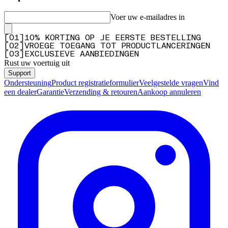
Voer uw e-mailadres in
[
0
1
]
10% KORTING OP JE EERSTE BESTELLING
[
0
2
]
VROEGE TOEGANG TOT PRODUCTLANCERINGEN
[
0
3
]
EXCLUSIEVE AANBIEDINGEN
Rust uw voertuig uit
Support
Ondersteuning
Product registratieformulier
Veelgestelde vragen
Vind
een dealer
Garantie
Verzending & retouren
Aankoop annuleren