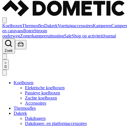
Koelboxen
Thermosfles
Dakrek
Voertuigaccessoires
Kamperen
Camper
en caravans
Boten
Stroom
onderweg
Zomerkampeeruitrusting
Sale
Shop op activiteit
Journal
Zoek
0
Koelboxen
Elektrische koelboxen
Passieve koelboxen
Zachte koelboxen
Accessoires
Thermosfles
Dakrek
Dakdragers
Dakdrager- en platformaccessoires