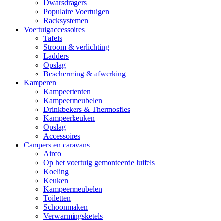
Dwarsdragers
Populaire Voertuigen
Racksystemen
Voertuigaccessoires
Tafels
Stroom & verlichting
Ladders
Opslag
Bescherming & afwerking
Kamperen
Kampeertenten
Kampeermeubelen
Drinkbekers & Thermosfles
Kampeerkeuken
Opslag
Accessoires
Campers en caravans
Airco
Op het voertuig gemonteerde luifels
Koeling
Keuken
Kampeermeubelen
Toiletten
Schoonmaken
Verwarmingsketels