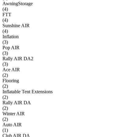
AwningStorage
(
4
)
FTT
(
4
)
Sunshine AIR
(
4
)
Inflation
(
3
)
Pop AIR
(
3
)
Rally AIR DA2
(
3
)
Ace AIR
(
2
)
Flooring
(
2
)
Inflatable Tent Extensions
(
2
)
Rally AIR DA
(
2
)
Winter AIR
(
2
)
Auto AIR
(
1
)
Club AIR DA