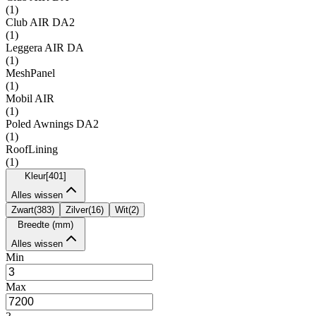
(
1
)
Club AIR DA2
(
1
)
Leggera AIR DA
(
1
)
MeshPanel
(
1
)
Mobil AIR
(
1
)
Poled Awnings DA2
(
1
)
RoofLining
(
1
)
Kleur
[
401
]
Alles wissen
Zwart
(
383
)
Zilver
(
16
)
Wit
(
2
)
Breedte (mm)
Alles wissen
Min
Max