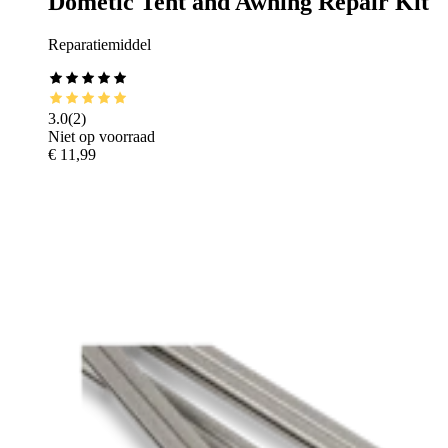
Dometic Tent and Awning Repair Kit
Reparatiemiddel
3.0
(
2
)
Niet op voorraad
€ 11,99