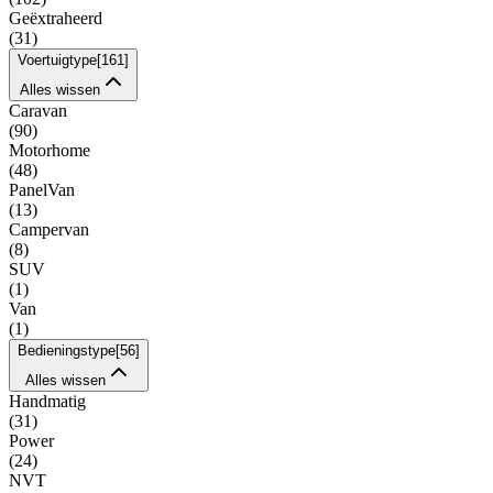
Geëxtraheerd
(
31
)
Voertuigtype
[
161
]
Alles wissen
Caravan
(
90
)
Motorhome
(
48
)
PanelVan
(
13
)
Campervan
(
8
)
SUV
(
1
)
Van
(
1
)
Bedieningstype
[
56
]
Alles wissen
Handmatig
(
31
)
Power
(
24
)
NVT