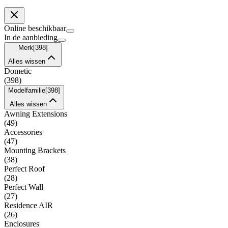
Online beschikbaar
In de aanbieding
Merk
[
398
]
Alles wissen
Dometic
(
398
)
Modelfamilie
[
398
]
Alles wissen
Awning Extensions
(
49
)
Accessories
(
47
)
Mounting Brackets
(
38
)
Perfect Roof
(
28
)
Perfect Wall
(
27
)
Residence AIR
(
26
)
Enclosures