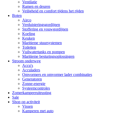
Ventilatie
Ramen en deuren
Veiligheid en comfort tijdens het rijden
Boten
Airco
Verduisteringsgordijnen
Stoffering en vouwgordijnen
Koeling
Keuken
Maritieme stuursystemen
Toiletten
Vuilwatertanks en pompen
Maritieme besturingsoplossingen
Stroom onderweg
Accu's
Acculaders
Omvormers en omvormer lader combinaties
Generatoren
Zonne-energie
Systeemcontroles
Zomerkampeeruitrusting
Sale
Shop op activiteit
Vissen
Kamperen met auto