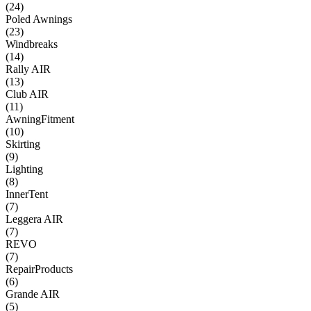
(
24
)
Poled Awnings
(
23
)
Windbreaks
(
14
)
Rally AIR
(
13
)
Club AIR
(
11
)
AwningFitment
(
10
)
Skirting
(
9
)
Lighting
(
8
)
InnerTent
(
7
)
Leggera AIR
(
7
)
REVO
(
7
)
RepairProducts
(
6
)
Grande AIR
(
5
)