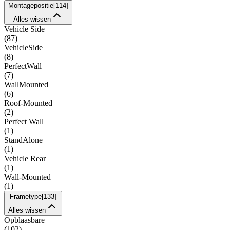
Montagepositie
[
114
]
Alles wissen
Vehicle Side
(
87
)
VehicleSide
(
8
)
PerfectWall
(
7
)
WallMounted
(
6
)
Roof-Mounted
(
2
)
Perfect Wall
(
1
)
StandAlone
(
1
)
Vehicle Rear
(
1
)
Wall-Mounted
(
1
)
Frametype
[
133
]
Alles wissen
Opblaasbare
(
102
)