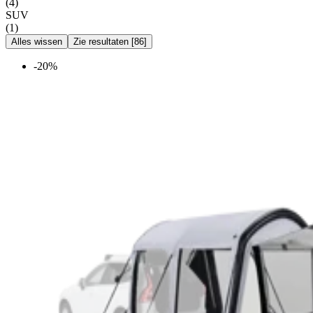
(
4
)
SUV
(
1
)
Alles wissen
Zie resultaten
[
86
]
-20%