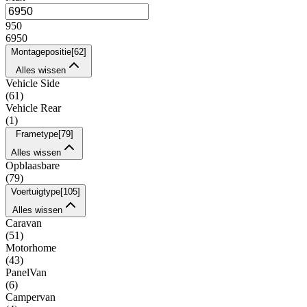
950
6950
Montagepositie
[
62
]
Alles wissen
Vehicle Side
(
61
)
Vehicle Rear
(
1
)
Frametype
[
79
]
Alles wissen
Opblaasbare
(
79
)
Voertuigtype
[
105
]
Alles wissen
Caravan
(
51
)
Motorhome
(
43
)
PanelVan
(
6
)
Campervan