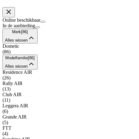
Online beschikbaar
In de aanbieding
Merk
[
86
]
Alles wissen
Dometic
(
86
)
Modelfamilie
[
86
]
Alles wissen
Residence AIR
(
26
)
Rally AIR
(
13
)
Club AIR
(
11
)
Leggera AIR
(
6
)
Grande AIR
(
5
)
FTT
(
4
)