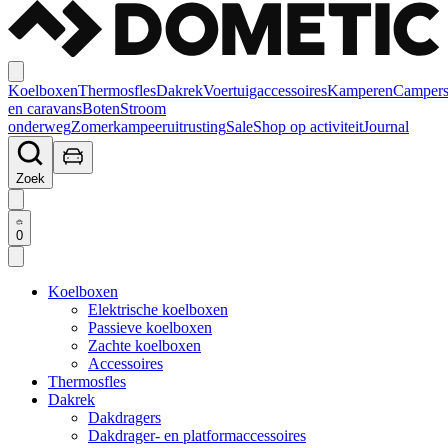
Koelboxen
Thermosfles
Dakrek
Voertuigaccessoires
Kamperen
Camper
en caravans
Boten
Stroom
onderweg
Zomerkampeeruitrusting
Sale
Shop op activiteit
Journal
Zoek
0
Koelboxen
Elektrische koelboxen
Passieve koelboxen
Zachte koelboxen
Accessoires
Thermosfles
Dakrek
Dakdragers
Dakdrager- en platformaccessoires