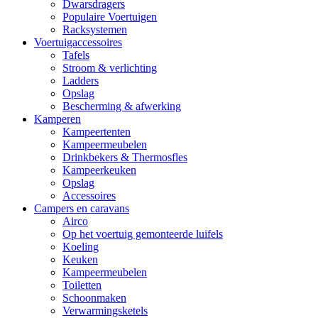
Dwarsdragers
Populaire Voertuigen
Racksystemen
Voertuigaccessoires
Tafels
Stroom & verlichting
Ladders
Opslag
Bescherming & afwerking
Kamperen
Kampeertenten
Kampeermeubelen
Drinkbekers & Thermosfles
Kampeerkeuken
Opslag
Accessoires
Campers en caravans
Airco
Op het voertuig gemonteerde luifels
Koeling
Keuken
Kampeermeubelen
Toiletten
Schoonmaken
Verwarmingsketels