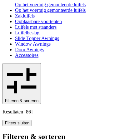
Op het voertuig gemonteerde luifels
Op het voertuig gemonteerde luifels
Zakluifels
Opblaasbare voortenten
Luifels met staanders
Luifelbeslag
Slide Topper Awnings
Window Awnings
Door Awnings
Accessoires
Filteren & sorteren
Resultaten
[
86
]
Filters sluiten
Filteren & sorteren