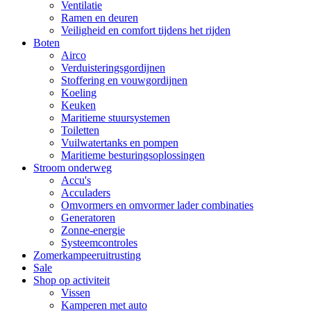
Ventilatie
Ramen en deuren
Veiligheid en comfort tijdens het rijden
Boten
Airco
Verduisteringsgordijnen
Stoffering en vouwgordijnen
Koeling
Keuken
Maritieme stuursystemen
Toiletten
Vuilwatertanks en pompen
Maritieme besturingsoplossingen
Stroom onderweg
Accu's
Acculaders
Omvormers en omvormer lader combinaties
Generatoren
Zonne-energie
Systeemcontroles
Zomerkampeeruitrusting
Sale
Shop op activiteit
Vissen
Kamperen met auto