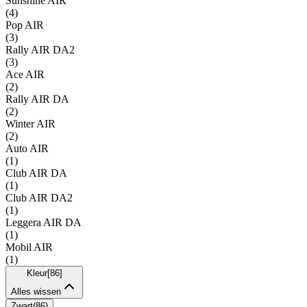
Sunshine AIR
(
4
)
Pop AIR
(
3
)
Rally AIR DA2
(
3
)
Ace AIR
(
2
)
Rally AIR DA
(
2
)
Winter AIR
(
2
)
Auto AIR
(
1
)
Club AIR DA
(
1
)
Club AIR DA2
(
1
)
Leggera AIR DA
(
1
)
Mobil AIR
(
1
)
Kleur
[
86
]
Alles wissen
Zwart
(
86
)