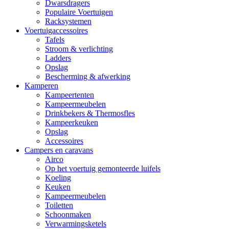
Dwarsdragers
Populaire Voertuigen
Racksystemen
Voertuigaccessoires
Tafels
Stroom & verlichting
Ladders
Opslag
Bescherming & afwerking
Kamperen
Kampeertenten
Kampeermeubelen
Drinkbekers & Thermosfles
Kampeerkeuken
Opslag
Accessoires
Campers en caravans
Airco
Op het voertuig gemonteerde luifels
Koeling
Keuken
Kampeermeubelen
Toiletten
Schoonmaken
Verwarmingsketels