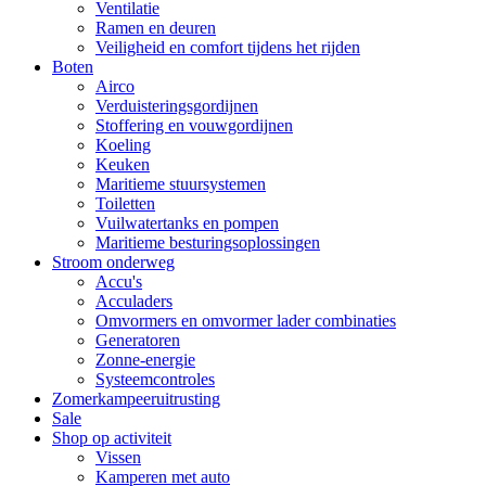
Ventilatie
Ramen en deuren
Veiligheid en comfort tijdens het rijden
Boten
Airco
Verduisteringsgordijnen
Stoffering en vouwgordijnen
Koeling
Keuken
Maritieme stuursystemen
Toiletten
Vuilwatertanks en pompen
Maritieme besturingsoplossingen
Stroom onderweg
Accu's
Acculaders
Omvormers en omvormer lader combinaties
Generatoren
Zonne-energie
Systeemcontroles
Zomerkampeeruitrusting
Sale
Shop op activiteit
Vissen
Kamperen met auto