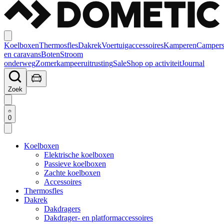
Koelboxen
Thermosfles
Dakrek
Voertuigaccessoires
Kamperen
Camper
en caravans
Boten
Stroom
onderweg
Zomerkampeeruitrusting
Sale
Shop op activiteit
Journal
Zoek
0
Koelboxen
Elektrische koelboxen
Passieve koelboxen
Zachte koelboxen
Accessoires
Thermosfles
Dakrek
Dakdragers
Dakdrager- en platformaccessoires