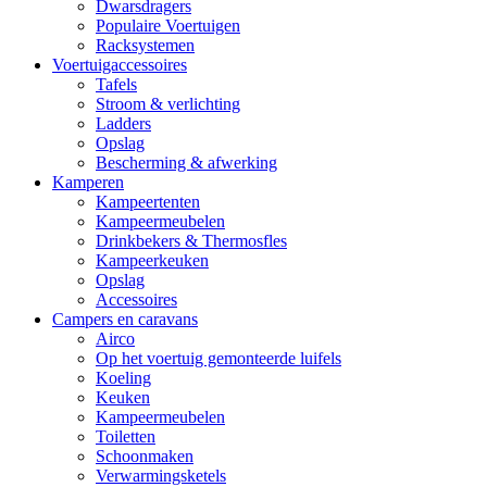
Dwarsdragers
Populaire Voertuigen
Racksystemen
Voertuigaccessoires
Tafels
Stroom & verlichting
Ladders
Opslag
Bescherming & afwerking
Kamperen
Kampeertenten
Kampeermeubelen
Drinkbekers & Thermosfles
Kampeerkeuken
Opslag
Accessoires
Campers en caravans
Airco
Op het voertuig gemonteerde luifels
Koeling
Keuken
Kampeermeubelen
Toiletten
Schoonmaken
Verwarmingsketels