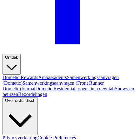
Ontdek
Dometic Rewards
Ambassadeurs
Samenwerkingsaanvragen
(Dometic)
Samenwerkingsaanvragen (Front Runner
Dometic)
Journal
Dometic Residential
, opens in a new tab
Shows en
beurzen
Beoordelingen
Over & Juridisch
Privacyverklaring
Cookie Preferences