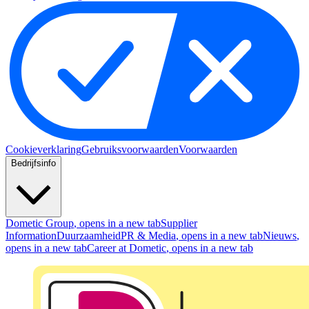
Cookieverklaring
Gebruiksvoorwaarden
Voorwaarden
Bedrijfsinfo
Dometic Group
, opens in a new tab
Supplier
Information
Duurzaamheid
PR & Media
, opens in a new tab
Nieuws
,
opens in a new tab
Career at Dometic
, opens in a new tab