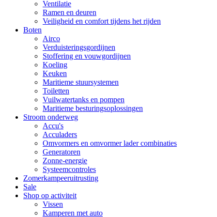
Ventilatie
Ramen en deuren
Veiligheid en comfort tijdens het rijden
Boten
Airco
Verduisteringsgordijnen
Stoffering en vouwgordijnen
Koeling
Keuken
Maritieme stuursystemen
Toiletten
Vuilwatertanks en pompen
Maritieme besturingsoplossingen
Stroom onderweg
Accu's
Acculaders
Omvormers en omvormer lader combinaties
Generatoren
Zonne-energie
Systeemcontroles
Zomerkampeeruitrusting
Sale
Shop op activiteit
Vissen
Kamperen met auto