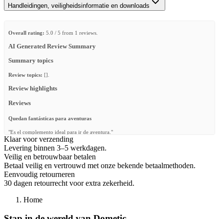
Handleidingen, veiligheidsinformatie en downloads
Overall rating:
5.0 / 5 from 1 reviews.
AI Generated Review Summary
Summary topics
Review topics:
[].
Review highlights
Reviews
Quedan fantásticas para aventuras
"Es el complemento ideal para ir de aventura."
Klaar voor verzending
—
Toni C.
(
5/5
)
Levering binnen 3–5 werkdagen.
Veilig en betrouwbaar betalen
Q&A
Betaal veilig en vertrouwd met onze bekende betaalmethoden.
Eenvoudig retourneren
30 dagen retourrecht voor extra zekerheid.
Home
Stap in de wereld van Dometic