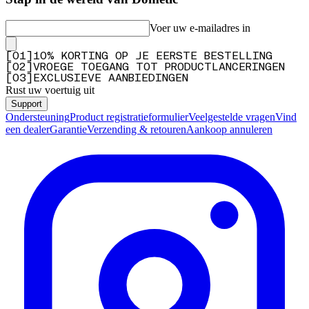
Voer uw e-mailadres in
[
0
1
]
10% KORTING OP JE EERSTE BESTELLING
[
0
2
]
VROEGE TOEGANG TOT PRODUCTLANCERINGEN
[
0
3
]
EXCLUSIEVE AANBIEDINGEN
Rust uw voertuig uit
Support
Ondersteuning
Product registratieformulier
Veelgestelde vragen
Vind
een dealer
Garantie
Verzending & retouren
Aankoop annuleren