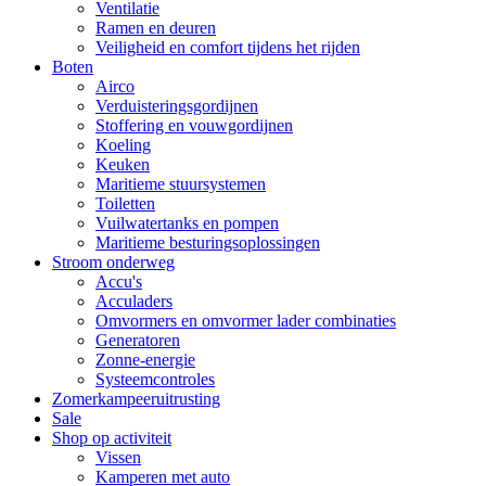
Ventilatie
Ramen en deuren
Veiligheid en comfort tijdens het rijden
Boten
Airco
Verduisteringsgordijnen
Stoffering en vouwgordijnen
Koeling
Keuken
Maritieme stuursystemen
Toiletten
Vuilwatertanks en pompen
Maritieme besturingsoplossingen
Stroom onderweg
Accu's
Acculaders
Omvormers en omvormer lader combinaties
Generatoren
Zonne-energie
Systeemcontroles
Zomerkampeeruitrusting
Sale
Shop op activiteit
Vissen
Kamperen met auto