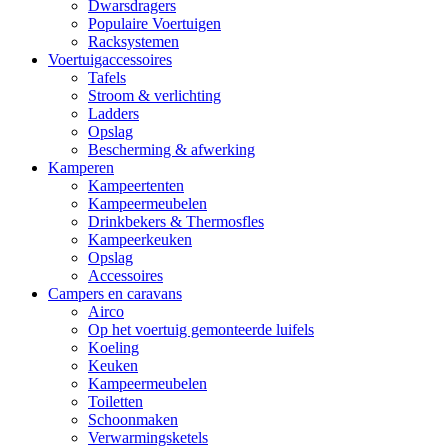
Dwarsdragers
Populaire Voertuigen
Racksystemen
Voertuigaccessoires
Tafels
Stroom & verlichting
Ladders
Opslag
Bescherming & afwerking
Kamperen
Kampeertenten
Kampeermeubelen
Drinkbekers & Thermosfles
Kampeerkeuken
Opslag
Accessoires
Campers en caravans
Airco
Op het voertuig gemonteerde luifels
Koeling
Keuken
Kampeermeubelen
Toiletten
Schoonmaken
Verwarmingsketels