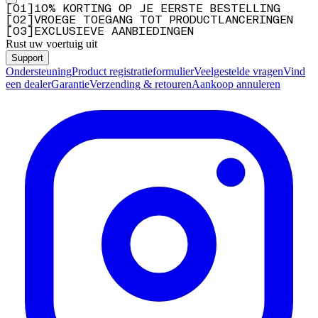
[
0
1
]
10% KORTING OP JE EERSTE BESTELLING
[
0
2
]
VROEGE TOEGANG TOT PRODUCTLANCERINGEN
[
0
3
]
EXCLUSIEVE AANBIEDINGEN
Rust uw voertuig uit
Support
Ondersteuning
Product registratieformulier
Veelgestelde vragen
Vind
een dealer
Garantie
Verzending & retouren
Aankoop annuleren