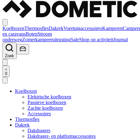
Koelboxen
Thermosfles
Dakrek
Voertuigaccessoires
Kamperen
Camper
en caravans
Boten
Stroom
onderweg
Zomerkampeeruitrusting
Sale
Shop op activiteit
Journal
Zoek
0
Koelboxen
Elektrische koelboxen
Passieve koelboxen
Zachte koelboxen
Accessoires
Thermosfles
Dakrek
Dakdragers
Dakdrager- en platformaccessoires