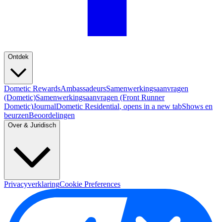
Ontdek
Dometic Rewards
Ambassadeurs
Samenwerkingsaanvragen
(Dometic)
Samenwerkingsaanvragen (Front Runner
Dometic)
Journal
Dometic Residential
, opens in a new tab
Shows en
beurzen
Beoordelingen
Over & Juridisch
Privacyverklaring
Cookie Preferences