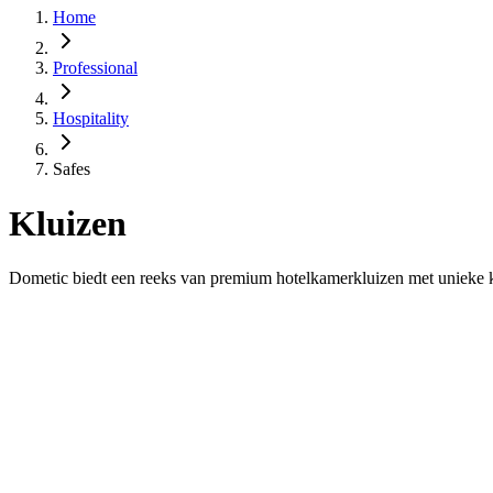
Home
Professional
Hospitality
Safes
Kluizen
Dometic biedt een reeks van premium hotelkamerkluizen met unieke ke