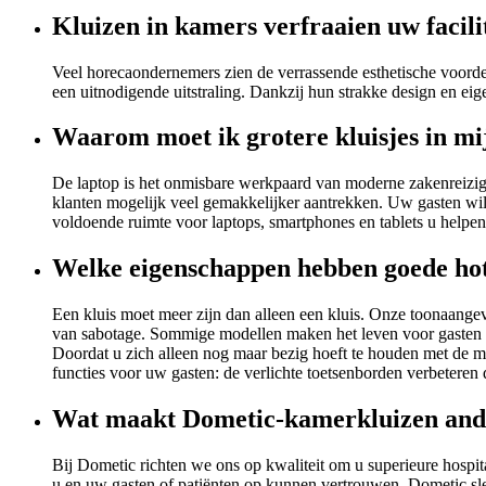
Kluizen in kamers verfraaien uw facili
Veel horecaondernemers zien de verrassende esthetische voorde
een uitnodigende uitstraling. Dankzij hun strakke design en eige
Waarom moet ik grotere kluisjes in mi
De laptop is het onmisbare werkpaard van moderne zakenreizige
klanten mogelijk veel gemakkelijker aantrekken. Uw gasten will
voldoende ruimte voor laptops, smartphones en tablets u helpen 
Welke eigenschappen hebben goede hot
Een kluis moet meer zijn dan alleen een kluis. Onze toonaange
van sabotage. Sommige modellen maken het leven voor gasten z
Doordat u zich alleen nog maar bezig hoeft te houden met de 
functies voor uw gasten: de verlichte toetsenborden verbeteren 
Wat maakt Dometic-kamerkluizen and
Bij Dometic richten we ons op kwaliteit om u superieure hospit
u en uw gasten of patiënten op kunnen vertrouwen. Dometic sleut