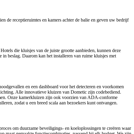
en de receptieruimtes en kamers achter de balie en geven uw bedrijf
otels die kluisjes van de juiste grootte aanbieden, kunnen deze
 in beslag. Daarom kan het installeren van ruime kluisjes met
r noodgevallen en een dashboard voor het detecteren en voorkomen
chting. Alle innovatieve kluizen van Dometic zijn codebediend.
rkomen. Onze kamerkluizen zijn ook voorzien van ADA-conforme
talleren, zodat u een breed scala aan bezoekers kunt ontvangen.
ieproces om duurzame beveiligings- en koeloplossingen te creëren waar
t op maat gemaakte functiecombinaties, passend bij elk budget. We zijn