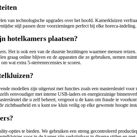
teiten
len van technologische upgrades over het hoofd. Kamerkluizen verfraai
ntijdse stijl passen deze voorzieningen perfect bij elke horeca-indeling.
jn hotelkamers plaatsen?
rs. Het is ook een van de duurste bezittingen waarmee mensen reizen. H
en graag online blijven en de apparaten die ze gebruiken, nemen ruimte
om wat extra 5-sterrenrecensies te scoren.
elkluizen?
vende modellen zijn uitgerust met functies zoals een mastersleutel voo
elfs eenvoudiger met interne USB-laders en energiezuinige binnenverli
mastersleutel die u zelf beheert, vergroot u de kans om fraude te voo
de zichtbaarheid en u kunt uw kluis veilig op elke gewenste hoogte ins
ers?
ality-opties te bieden. We gebruiken een streng gecontroleerd product
elkluisjes voor in de kamer zijn verkrijgbaar in diverse stijlen en me