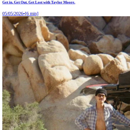
Get in. Get Out. Get Lost with Taylor Moore.
05/05/2026
•
[
6
min]