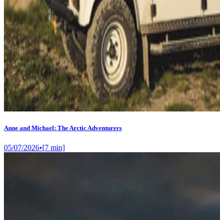
Anne and Michael: The Arctic Adventurers
05/07/2026
•
[
7
min]