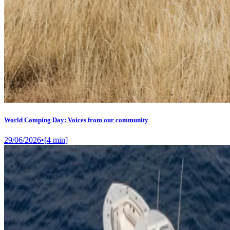
World Camping Day: Voices from our community
29/06/2026
•
[
4
min]