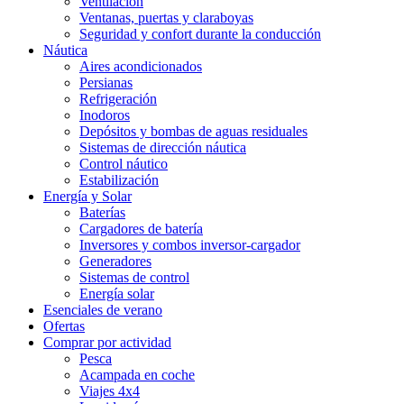
Ventilación
Ventanas, puertas y claraboyas
Seguridad y confort durante la conducción
Náutica
Aires acondicionados
Persianas
Refrigeración
Inodoros
Depósitos y bombas de aguas residuales
Sistemas de dirección náutica
Control náutico
Estabilización
Energía y Solar
Baterías
Cargadores de batería
Inversores y combos inversor-cargador
Generadores
Sistemas de control
Energía solar
Esenciales de verano
Ofertas
Comprar por actividad
Pesca
Acampada en coche
Viajes 4x4