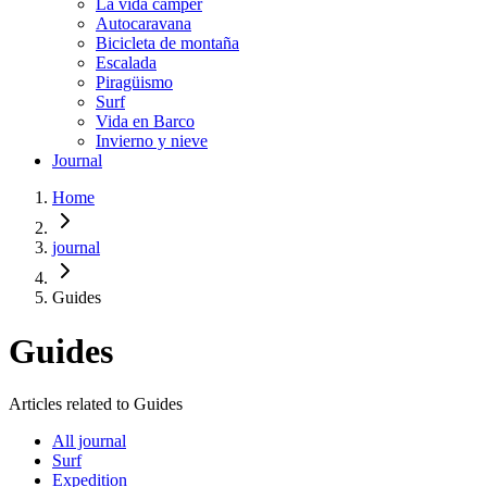
La vida cámper
Autocaravana
Bicicleta de montaña
Escalada
Piragüismo
Surf
Vida en Barco
Invierno y nieve
Journal
Home
journal
Guides
Guides
Articles related to Guides
All journal
Surf
Expedition