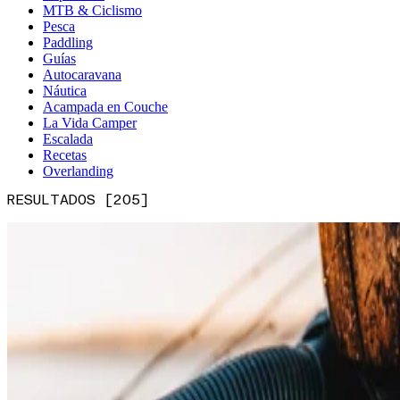
MTB & Ciclismo
Pesca
Paddling
Guías
Autocaravana
Náutica
Acampada en Couche
La Vida Camper
Escalada
Recetas
Overlanding
RESULTADOS [205]