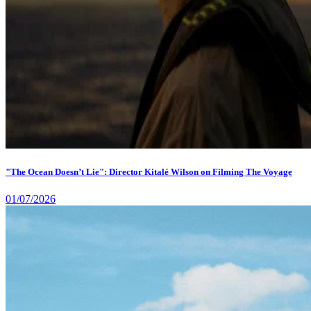
"The Ocean Doesn’t Lie": Director Kitalé Wilson on Filming The Voyage
01/07/2026