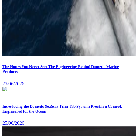
The Hours You Never See: The Engineering Behind Dometic Marine
Products
25/06/2026
Introducing the Dometic SeaStar Trim Tab System: Precision Control,
Engineered for the Ocean
25/06/2026