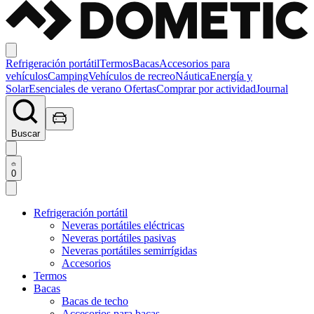
Refrigeración portátil
Termos
Bacas
Accesorios para
vehículos
Camping
Vehículos de recreo
Náutica
Energía y
Solar
Esenciales de verano
Ofertas
Comprar por actividad
Journal
Buscar
0
Refrigeración portátil
Neveras portátiles eléctricas
Neveras portátiles pasivas
Neveras portátiles semirrígidas
Accesorios
Termos
Bacas
Bacas de techo
Accesorios para bacas