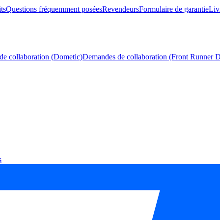
ts
Questions fréquemment posées
Revendeurs
Formulaire de garantie
Liv
e collaboration (Dometic)
Demandes de collaboration (Front Runner 
s