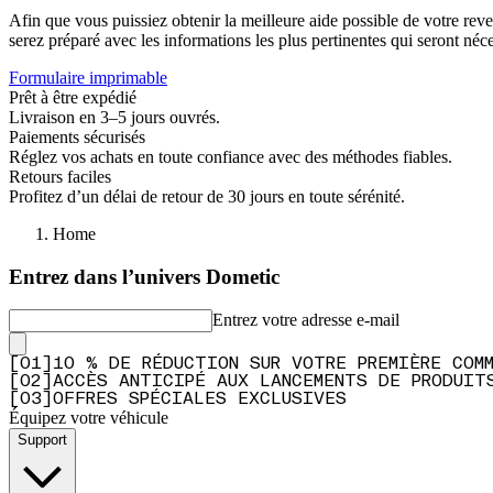
Afin que vous puissiez obtenir la meilleure aide possible de votre re
serez préparé avec les informations les plus pertinentes qui seront néce
Formulaire imprimable
Prêt à être expédié
Livraison en 3–5 jours ouvrés.
Paiements sécurisés
Réglez vos achats en toute confiance avec des méthodes fiables.
Retours faciles
Profitez d’un délai de retour de 30 jours en toute sérénité.
Home
Entrez dans l’univers Dometic
Entrez votre adresse e-mail
[
0
1
]
10 % DE RÉDUCTION SUR VOTRE PREMIÈRE COM
[
0
2
]
ACCÈS ANTICIPÉ AUX LANCEMENTS DE PRODUIT
[
0
3
]
OFFRES SPÉCIALES EXCLUSIVES
Équipez votre véhicule
Support