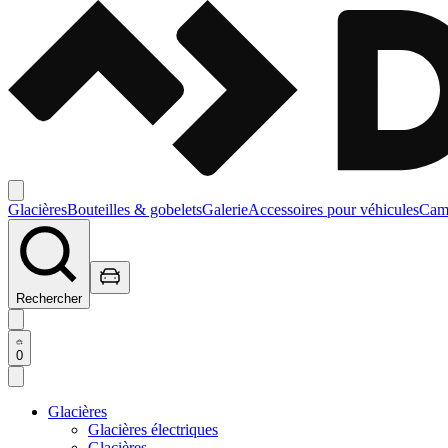
Glacières
Bouteilles & gobelets
Galerie
Accessoires pour véhicules
Camp
Rechercher
0
Glacières
Glacières électriques
Glacières