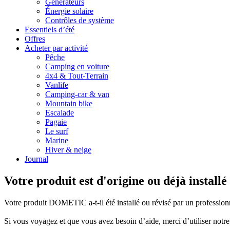
Générateurs
Énergie solaire
Contrôles de système
Essentiels d’été
Offres
Acheter par activité
Pêche
Camping en voiture
4x4 & Tout-Terrain
Vanlife
Camping-car & van
Mountain bike
Escalade
Pagaie
Le surf
Marine
Hiver & neige
Journal
Votre produit est d'origine ou déjà installé
Votre produit DOMETIC a-t-il été installé ou révisé par un profession
Si vous voyagez et que vous avez besoin d’aide, merci d’utiliser notr