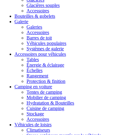
Glacières souples
Accessoires
Bouteilles & gobelets
Galerie
Galeries
Accessoires
Barres de toit
Véhicules populaires
Systèmes de galerie
Accessoires pour véhicules
Tables
Énergie & éclairage
Échelles
Rangement
Protection & finition
Camping en voiture
Tentes de camping
Mobilier de camping
Hydratation & Bouteilles
Cuisine de camping
Stockage
Accessoires
Véhicules de loisirs
Climatiseurs