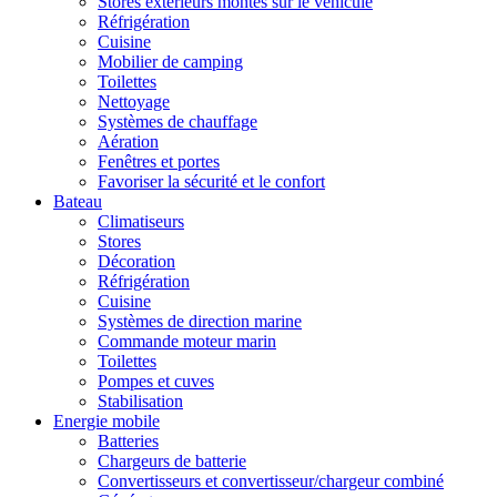
Stores extérieurs montés sur le véhicule
Réfrigération
Cuisine
Mobilier de camping
Toilettes
Nettoyage
Systèmes de chauffage
Aération
Fenêtres et portes
Favoriser la sécurité et le confort
Bateau
Climatiseurs
Stores
Décoration
Réfrigération
Cuisine
Systèmes de direction marine
Commande moteur marin
Toilettes
Pompes et cuves
Stabilisation
Energie mobile
Batteries
Chargeurs de batterie
Convertisseurs et convertisseur/chargeur combiné