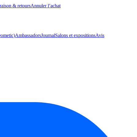
raison & retours
Annuler l’achat
Dometic)
Ambassadors
Journal
Salons et expositions
Avis