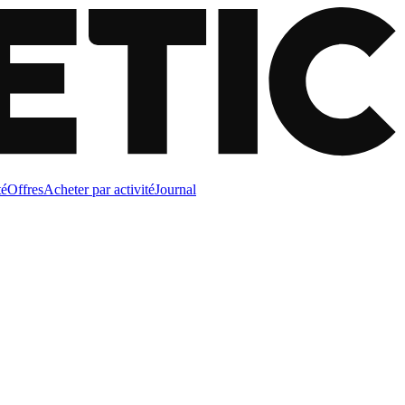
té
Offres
Acheter par activité
Journal