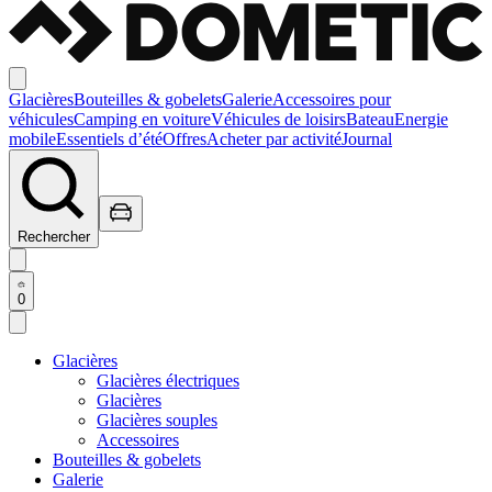
Glacières
Bouteilles & gobelets
Galerie
Accessoires pour
véhicules
Camping en voiture
Véhicules de loisirs
Bateau
Energie
mobile
Essentiels d’été
Offres
Acheter par activité
Journal
Rechercher
0
Glacières
Glacières électriques
Glacières
Glacières souples
Accessoires
Bouteilles & gobelets
Galerie