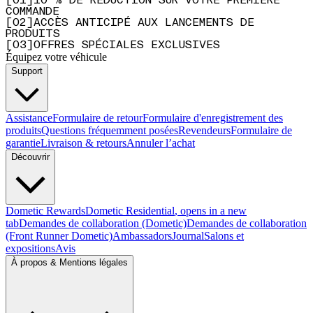
[
0
1
]
10 % DE RÉDUCTION SUR VOTRE PREMIÈRE
COMMANDE
[
0
2
]
ACCÈS ANTICIPÉ AUX LANCEMENTS DE
PRODUITS
[
0
3
]
OFFRES SPÉCIALES EXCLUSIVES
Équipez votre véhicule
Support
Assistance
Formulaire de retour
Formulaire d'enregistrement des
produits
Questions fréquemment posées
Revendeurs
Formulaire de
garantie
Livraison & retours
Annuler l’achat
Découvrir
Dometic Rewards
Dometic Residential
, opens in a new
tab
Demandes de collaboration (Dometic)
Demandes de collaboration
(Front Runner Dometic)
Ambassadors
Journal
Salons et
expositions
Avis
À propos & Mentions légales