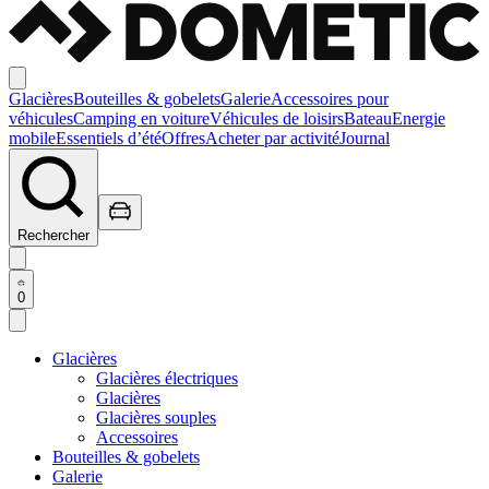
Glacières
Bouteilles & gobelets
Galerie
Accessoires pour
véhicules
Camping en voiture
Véhicules de loisirs
Bateau
Energie
mobile
Essentiels d’été
Offres
Acheter par activité
Journal
Rechercher
0
Glacières
Glacières électriques
Glacières
Glacières souples
Accessoires
Bouteilles & gobelets
Galerie