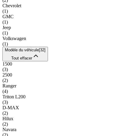
(
2
)
Chevrolet
(
1
)
GMC
(
1
)
Jeep
(
1
)
Volkswagen
(
1
)
Modèle du véhicule
[
32
]
Tout effacer
1500
(
3
)
2500
(
2
)
Ranger
(
4
)
Triton L200
(
3
)
D-MAX
(
2
)
Hilux
(
2
)
Navara
(
2
)