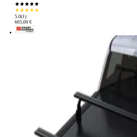
5.0
(
1
)
665,00 €