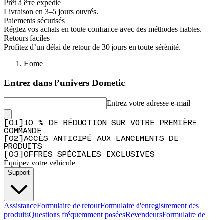
Prêt à être expédié
Livraison en 3–5 jours ouvrés.
Paiements sécurisés
Réglez vos achats en toute confiance avec des méthodes fiables.
Retours faciles
Profitez d’un délai de retour de 30 jours en toute sérénité.
Home
Entrez dans l’univers Dometic
Entrez votre adresse e-mail
[
0
1
]
10 % DE RÉDUCTION SUR VOTRE PREMIÈRE
COMMANDE
[
0
2
]
ACCÈS ANTICIPÉ AUX LANCEMENTS DE
PRODUITS
[
0
3
]
OFFRES SPÉCIALES EXCLUSIVES
Équipez votre véhicule
Support
Assistance
Formulaire de retour
Formulaire d'enregistrement des
produits
Questions fréquemment posées
Revendeurs
Formulaire de