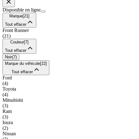
Disponible en ligne
Marque
[
21
]
Tout effacer
Front Runner
(
21
)
Couleur
[
7
]
Tout effacer
Noir
(
7
)
Marque du véhicule
[
22
]
Tout effacer
Ford
(
4
)
Toyota
(
4
)
Mitsubishi
(
3
)
Ram
(
3
)
Isuzu
(
2
)
Nissan