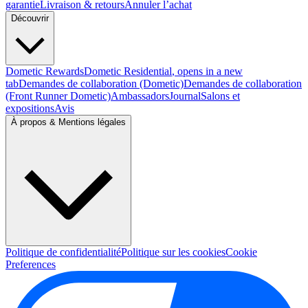
garantie
Livraison & retours
Annuler l’achat
Découvrir
Dometic Rewards
Dometic Residential
, opens in a new
tab
Demandes de collaboration (Dometic)
Demandes de collaboration
(Front Runner Dometic)
Ambassadors
Journal
Salons et
expositions
Avis
À propos & Mentions légales
Politique de confidentialité
Politique sur les cookies
Cookie
Preferences