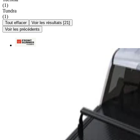
(
1
)
Tundra
(
1
)
Tout effacer
Voir les résultats
[
21
]
Voir les précédents