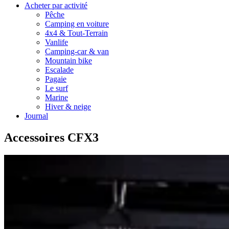
Acheter par activité
Pêche
Camping en voiture
4x4 & Tout-Terrain
Vanlife
Camping-car & van
Mountain bike
Escalade
Pagaie
Le surf
Marine
Hiver & neige
Journal
Accessoires CFX3