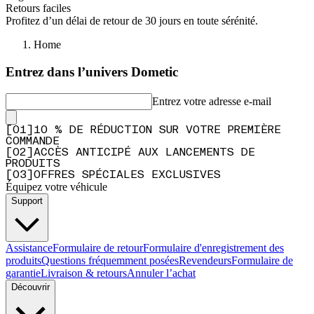
Retours faciles
Profitez d’un délai de retour de 30 jours en toute sérénité.
Home
Entrez dans l’univers Dometic
Entrez votre adresse e-mail
[
0
1
]
10 % DE RÉDUCTION SUR VOTRE PREMIÈRE
COMMANDE
[
0
2
]
ACCÈS ANTICIPÉ AUX LANCEMENTS DE
PRODUITS
[
0
3
]
OFFRES SPÉCIALES EXCLUSIVES
Équipez votre véhicule
Support
Assistance
Formulaire de retour
Formulaire d'enregistrement des
produits
Questions fréquemment posées
Revendeurs
Formulaire de
garantie
Livraison & retours
Annuler l’achat
Découvrir