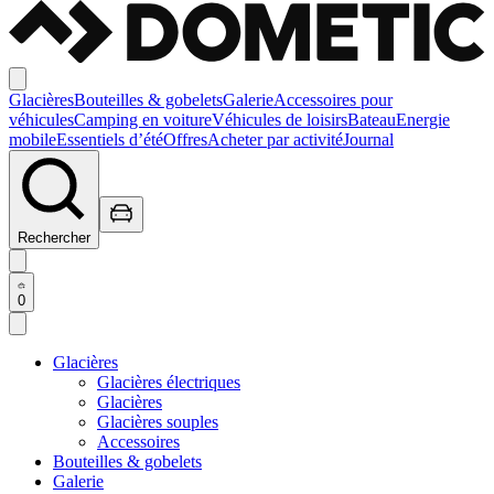
Glacières
Bouteilles & gobelets
Galerie
Accessoires pour
véhicules
Camping en voiture
Véhicules de loisirs
Bateau
Energie
mobile
Essentiels d’été
Offres
Acheter par activité
Journal
Rechercher
0
Glacières
Glacières électriques
Glacières
Glacières souples
Accessoires
Bouteilles & gobelets
Galerie