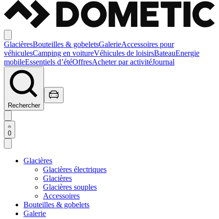
Glacières
Bouteilles & gobelets
Galerie
Accessoires pour
véhicules
Camping en voiture
Véhicules de loisirs
Bateau
Energie
mobile
Essentiels d’été
Offres
Acheter par activité
Journal
Rechercher
0
Glacières
Glacières électriques
Glacières
Glacières souples
Accessoires
Bouteilles & gobelets
Galerie