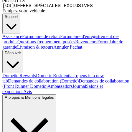
PRODUITS
[
0
3
]
OFFRES SPÉCIALES EXCLUSIVES
Équipez votre véhicule
Support
Assistance
Formulaire de retour
Formulaire d'enregistrement des
produits
Questions fréquemment posées
Revendeurs
Formulaire de
garantie
Livraison & retours
Annuler l’achat
Découvrir
Dometic Rewards
Dometic Residential
, opens in a new
tab
Demandes de collaboration (Dometic)
Demandes de collaboration
(Front Runner Dometic)
Ambassadors
Journal
Salons et
expositions
Avis
À propos & Mentions légales