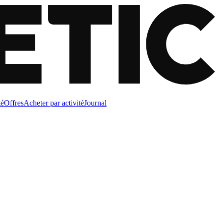
té
Offres
Acheter par activité
Journal