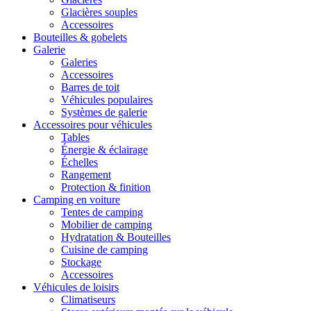
Glacières souples
Accessoires
Bouteilles & gobelets
Galerie
Galeries
Accessoires
Barres de toit
Véhicules populaires
Systèmes de galerie
Accessoires pour véhicules
Tables
Énergie & éclairage
Échelles
Rangement
Protection & finition
Camping en voiture
Tentes de camping
Mobilier de camping
Hydratation & Bouteilles
Cuisine de camping
Stockage
Accessoires
Véhicules de loisirs
Climatiseurs