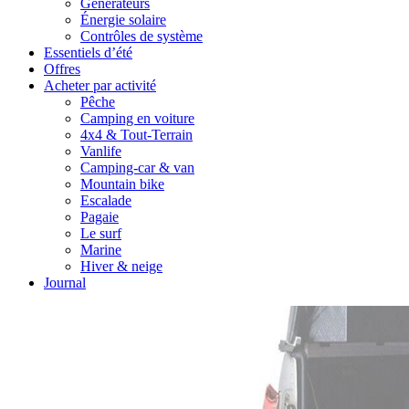
Générateurs
Énergie solaire
Contrôles de système
Essentiels d’été
Offres
Acheter par activité
Pêche
Camping en voiture
4x4 & Tout-Terrain
Vanlife
Camping-car & van
Mountain bike
Escalade
Pagaie
Le surf
Marine
Hiver & neige
Journal