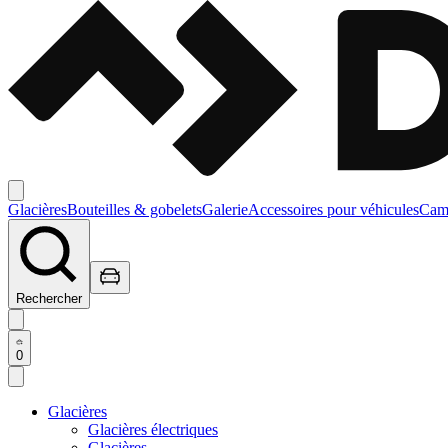
Glacières
Bouteilles & gobelets
Galerie
Accessoires pour véhicules
Camp
Rechercher
0
Glacières
Glacières électriques
Glacières