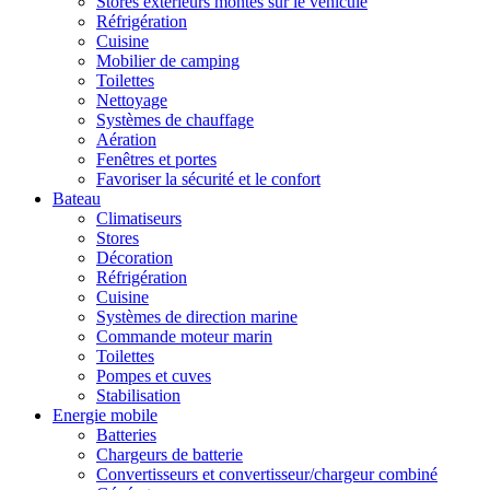
Stores extérieurs montés sur le véhicule
Réfrigération
Cuisine
Mobilier de camping
Toilettes
Nettoyage
Systèmes de chauffage
Aération
Fenêtres et portes
Favoriser la sécurité et le confort
Bateau
Climatiseurs
Stores
Décoration
Réfrigération
Cuisine
Systèmes de direction marine
Commande moteur marin
Toilettes
Pompes et cuves
Stabilisation
Energie mobile
Batteries
Chargeurs de batterie
Convertisseurs et convertisseur/chargeur combiné