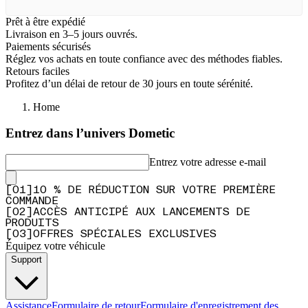
Prêt à être expédié
Livraison en 3–5 jours ouvrés.
Paiements sécurisés
Réglez vos achats en toute confiance avec des méthodes fiables.
Retours faciles
Profitez d’un délai de retour de 30 jours en toute sérénité.
Home
Entrez dans l’univers Dometic
Entrez votre adresse e-mail
[
0
1
]
10 % DE RÉDUCTION SUR VOTRE PREMIÈRE
COMMANDE
[
0
2
]
ACCÈS ANTICIPÉ AUX LANCEMENTS DE
PRODUITS
[
0
3
]
OFFRES SPÉCIALES EXCLUSIVES
Équipez votre véhicule
Support
Assistance
Formulaire de retour
Formulaire d'enregistrement des