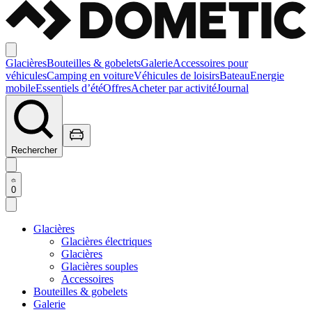
Glacières
Bouteilles & gobelets
Galerie
Accessoires pour
véhicules
Camping en voiture
Véhicules de loisirs
Bateau
Energie
mobile
Essentiels d’été
Offres
Acheter par activité
Journal
Rechercher
0
Glacières
Glacières électriques
Glacières
Glacières souples
Accessoires
Bouteilles & gobelets
Galerie