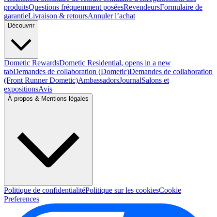
produits
Questions fréquemment posées
Revendeurs
Formulaire de
garantie
Livraison & retours
Annuler l’achat
Découvrir
Dometic Rewards
Dometic Residential
, opens in a new
tab
Demandes de collaboration (Dometic)
Demandes de collaboration
(Front Runner Dometic)
Ambassadors
Journal
Salons et
expositions
Avis
À propos & Mentions légales
Politique de confidentialité
Politique sur les cookies
Cookie
Preferences