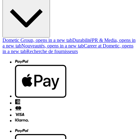
Dometic Group
, opens in a new tab
Durabilité
PR & Media
, opens in
a new tab
Nouveautés
, opens in a new tab
Career at Dometic
, opens
in a new tab
Recherche de fournisseurs