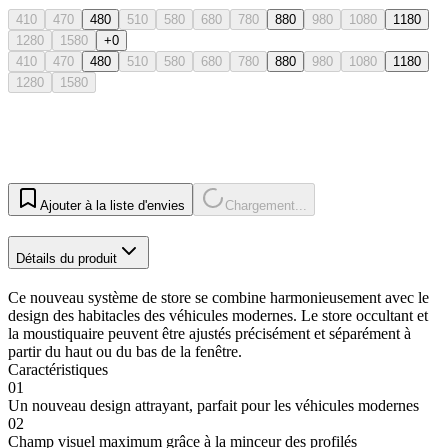
410
470
480
510
580
680
780
880
980
1080
1180
1280
1580
+0
410
470
480
510
580
680
780
880
980
1080
1180
1280
1580
Ajouter à la liste d'envies
Chargement...
Détails du produit
Ce nouveau système de store se combine harmonieusement avec le
design des habitacles des véhicules modernes. Le store occultant et
la moustiquaire peuvent être ajustés précisément et séparément à
partir du haut ou du bas de la fenêtre.
Caractéristiques
01
Un nouveau design attrayant, parfait pour les véhicules modernes
02
Champ visuel maximum grâce à la minceur des profilés