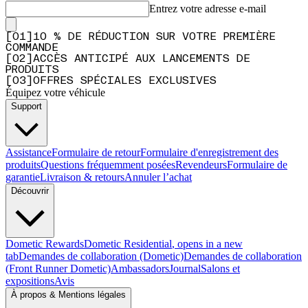
Entrez votre adresse e-mail
[
0
1
]
10 % DE RÉDUCTION SUR VOTRE PREMIÈRE
COMMANDE
[
0
2
]
ACCÈS ANTICIPÉ AUX LANCEMENTS DE
PRODUITS
[
0
3
]
OFFRES SPÉCIALES EXCLUSIVES
Équipez votre véhicule
Support
Assistance
Formulaire de retour
Formulaire d'enregistrement des
produits
Questions fréquemment posées
Revendeurs
Formulaire de
garantie
Livraison & retours
Annuler l’achat
Découvrir
Dometic Rewards
Dometic Residential
, opens in a new
tab
Demandes de collaboration (Dometic)
Demandes de collaboration
(Front Runner Dometic)
Ambassadors
Journal
Salons et
expositions
Avis
À propos & Mentions légales