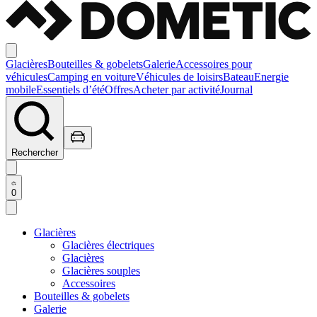
Glacières
Bouteilles & gobelets
Galerie
Accessoires pour
véhicules
Camping en voiture
Véhicules de loisirs
Bateau
Energie
mobile
Essentiels d’été
Offres
Acheter par activité
Journal
Rechercher
0
Glacières
Glacières électriques
Glacières
Glacières souples
Accessoires
Bouteilles & gobelets
Galerie