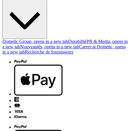
Dometic Group
, opens in a new tab
Durabilité
PR & Media
, opens in
a new tab
Nouveautés
, opens in a new tab
Career at Dometic
, opens
in a new tab
Recherche de fournisseurs