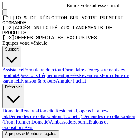
Entrez votre adresse e-mail
[
0
1
]
10 % DE RÉDUCTION SUR VOTRE PREMIÈRE
COMMANDE
[
0
2
]
ACCÈS ANTICIPÉ AUX LANCEMENTS DE
PRODUITS
[
0
3
]
OFFRES SPÉCIALES EXCLUSIVES
Équipez votre véhicule
Support
Assistance
Formulaire de retour
Formulaire d'enregistrement des
produits
Questions fréquemment posées
Revendeurs
Formulaire de
garantie
Livraison & retours
Annuler l’achat
Découvrir
Dometic Rewards
Dometic Residential
, opens in a new
tab
Demandes de collaboration (Dometic)
Demandes de collaboration
(Front Runner Dometic)
Ambassadors
Journal
Salons et
expositions
Avis
À propos & Mentions légales