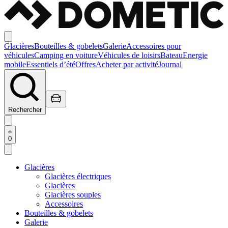
Glacières
Bouteilles & gobelets
Galerie
Accessoires pour
véhicules
Camping en voiture
Véhicules de loisirs
Bateau
Energie
mobile
Essentiels d’été
Offres
Acheter par activité
Journal
Rechercher
0
Glacières
Glacières électriques
Glacières
Glacières souples
Accessoires
Bouteilles & gobelets
Galerie