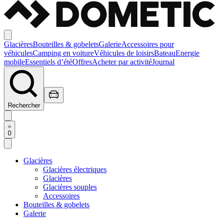
Glacières
Bouteilles & gobelets
Galerie
Accessoires pour
véhicules
Camping en voiture
Véhicules de loisirs
Bateau
Energie
mobile
Essentiels d’été
Offres
Acheter par activité
Journal
Rechercher
0
Glacières
Glacières électriques
Glacières
Glacières souples
Accessoires
Bouteilles & gobelets
Galerie