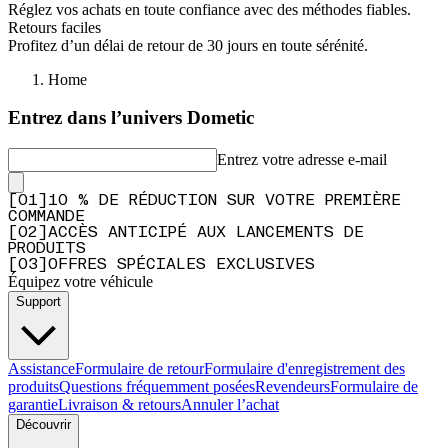
Réglez vos achats en toute confiance avec des méthodes fiables.
Retours faciles
Profitez d’un délai de retour de 30 jours en toute sérénité.
Home
Entrez dans l’univers Dometic
Entrez votre adresse e-mail
[
0
1
]
10 % DE RÉDUCTION SUR VOTRE PREMIÈRE
COMMANDE
[
0
2
]
ACCÈS ANTICIPÉ AUX LANCEMENTS DE
PRODUITS
[
0
3
]
OFFRES SPÉCIALES EXCLUSIVES
Équipez votre véhicule
Support
Assistance
Formulaire de retour
Formulaire d'enregistrement des
produits
Questions fréquemment posées
Revendeurs
Formulaire de
garantie
Livraison & retours
Annuler l’achat
Découvrir