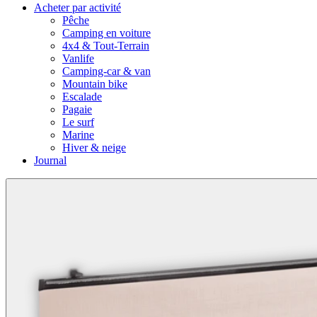
Acheter par activité
Pêche
Camping en voiture
4x4 & Tout-Terrain
Vanlife
Camping-car & van
Mountain bike
Escalade
Pagaie
Le surf
Marine
Hiver & neige
Journal