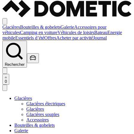
Glacières
Bouteilles & gobelets
Galerie
Accessoires pour
véhicules
Camping en voiture
Véhicules de loisirs
Bateau
Energie
mobile
Essentiels d’été
Offres
Acheter par activité
Journal
Rechercher
0
Glacières
Glacières électriques
Glacières
Glacières souples
Accessoires
Bouteilles & gobelets
Galerie