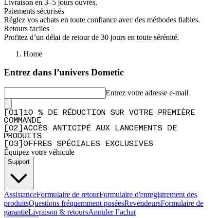
Livraison en 3–5 jours ouvrés.
Paiements sécurisés
Réglez vos achats en toute confiance avec des méthodes fiables.
Retours faciles
Profitez d’un délai de retour de 30 jours en toute sérénité.
Home
Entrez dans l’univers Dometic
Entrez votre adresse e-mail
[
0
1
]
10 % DE RÉDUCTION SUR VOTRE PREMIÈRE
COMMANDE
[
0
2
]
ACCÈS ANTICIPÉ AUX LANCEMENTS DE
PRODUITS
[
0
3
]
OFFRES SPÉCIALES EXCLUSIVES
Équipez votre véhicule
Support
Assistance
Formulaire de retour
Formulaire d'enregistrement des
produits
Questions fréquemment posées
Revendeurs
Formulaire de
garantie
Livraison & retours
Annuler l’achat