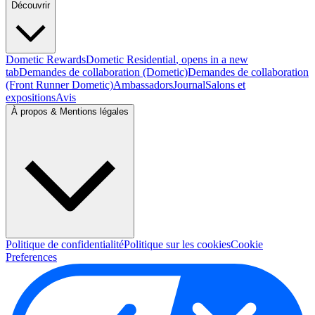
Découvrir
Dometic Rewards
Dometic Residential
, opens in a new
tab
Demandes de collaboration (Dometic)
Demandes de collaboration
(Front Runner Dometic)
Ambassadors
Journal
Salons et
expositions
Avis
À propos & Mentions légales
Politique de confidentialité
Politique sur les cookies
Cookie
Preferences