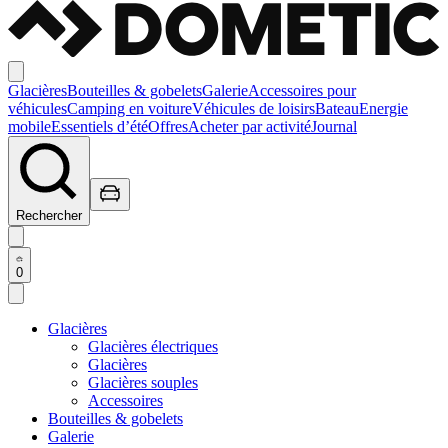
Glacières
Bouteilles & gobelets
Galerie
Accessoires pour
véhicules
Camping en voiture
Véhicules de loisirs
Bateau
Energie
mobile
Essentiels d’été
Offres
Acheter par activité
Journal
Rechercher
0
Glacières
Glacières électriques
Glacières
Glacières souples
Accessoires
Bouteilles & gobelets
Galerie