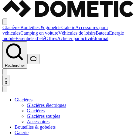
Glacières
Bouteilles & gobelets
Galerie
Accessoires pour
véhicules
Camping en voiture
Véhicules de loisirs
Bateau
Energie
mobile
Essentiels d’été
Offres
Acheter par activité
Journal
Rechercher
0
Glacières
Glacières électriques
Glacières
Glacières souples
Accessoires
Bouteilles & gobelets
Galerie