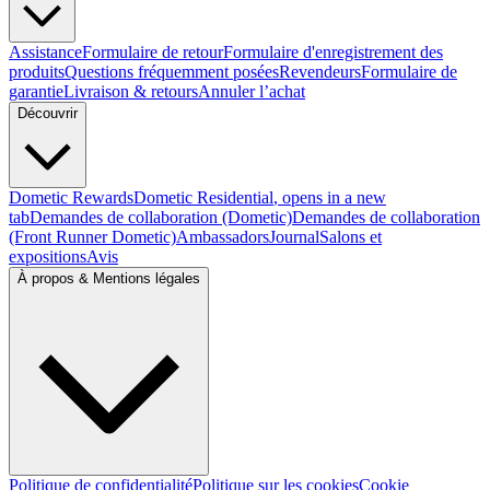
Assistance
Formulaire de retour
Formulaire d'enregistrement des
produits
Questions fréquemment posées
Revendeurs
Formulaire de
garantie
Livraison & retours
Annuler l’achat
Découvrir
Dometic Rewards
Dometic Residential
, opens in a new
tab
Demandes de collaboration (Dometic)
Demandes de collaboration
(Front Runner Dometic)
Ambassadors
Journal
Salons et
expositions
Avis
À propos & Mentions légales
Politique de confidentialité
Politique sur les cookies
Cookie