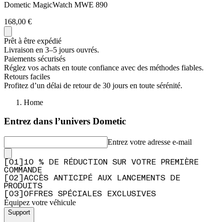
Dometic MagicWatch MWE 890
168,00 €
Prêt à être expédié
Livraison en 3–5 jours ouvrés.
Paiements sécurisés
Réglez vos achats en toute confiance avec des méthodes fiables.
Retours faciles
Profitez d’un délai de retour de 30 jours en toute sérénité.
Home
Entrez dans l’univers Dometic
Entrez votre adresse e-mail
[
0
1
]
10 % DE RÉDUCTION SUR VOTRE PREMIÈRE
COMMANDE
[
0
2
]
ACCÈS ANTICIPÉ AUX LANCEMENTS DE
PRODUITS
[
0
3
]
OFFRES SPÉCIALES EXCLUSIVES
Équipez votre véhicule
Support