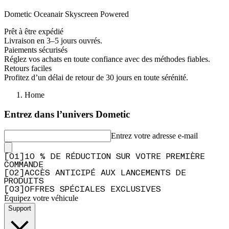
Dometic Oceanair Skyscreen Powered
Prêt à être expédié
Livraison en 3–5 jours ouvrés.
Paiements sécurisés
Réglez vos achats en toute confiance avec des méthodes fiables.
Retours faciles
Profitez d’un délai de retour de 30 jours en toute sérénité.
Home
Entrez dans l’univers Dometic
Entrez votre adresse e-mail
[
0
1
]
10 % DE RÉDUCTION SUR VOTRE PREMIÈRE
COMMANDE
[
0
2
]
ACCÈS ANTICIPÉ AUX LANCEMENTS DE
PRODUITS
[
0
3
]
OFFRES SPÉCIALES EXCLUSIVES
Équipez votre véhicule
Support