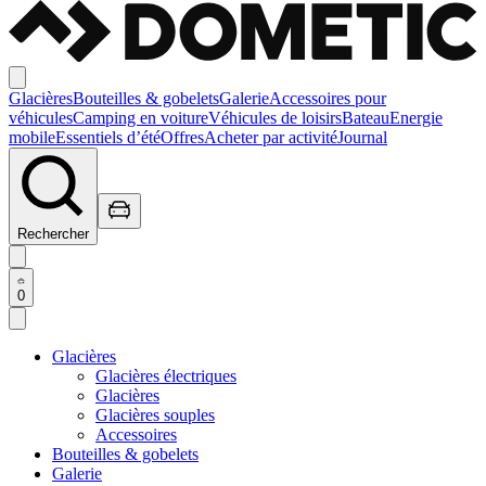
Glacières
Bouteilles & gobelets
Galerie
Accessoires pour
véhicules
Camping en voiture
Véhicules de loisirs
Bateau
Energie
mobile
Essentiels d’été
Offres
Acheter par activité
Journal
Rechercher
0
Glacières
Glacières électriques
Glacières
Glacières souples
Accessoires
Bouteilles & gobelets
Galerie