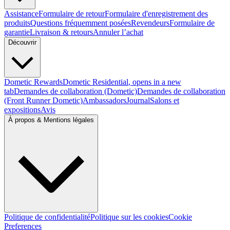
Assistance
Formulaire de retour
Formulaire d'enregistrement des
produits
Questions fréquemment posées
Revendeurs
Formulaire de
garantie
Livraison & retours
Annuler l’achat
Découvrir
Dometic Rewards
Dometic Residential
, opens in a new
tab
Demandes de collaboration (Dometic)
Demandes de collaboration
(Front Runner Dometic)
Ambassadors
Journal
Salons et
expositions
Avis
À propos & Mentions légales
Politique de confidentialité
Politique sur les cookies
Cookie
Preferences