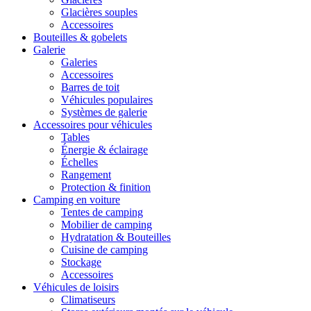
Glacières souples
Accessoires
Bouteilles & gobelets
Galerie
Galeries
Accessoires
Barres de toit
Véhicules populaires
Systèmes de galerie
Accessoires pour véhicules
Tables
Énergie & éclairage
Échelles
Rangement
Protection & finition
Camping en voiture
Tentes de camping
Mobilier de camping
Hydratation & Bouteilles
Cuisine de camping
Stockage
Accessoires
Véhicules de loisirs
Climatiseurs