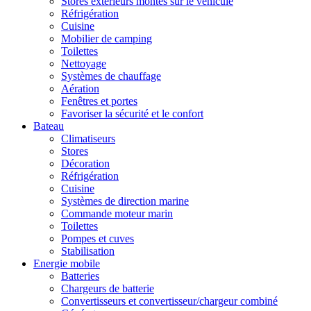
Stores extérieurs montés sur le véhicule
Réfrigération
Cuisine
Mobilier de camping
Toilettes
Nettoyage
Systèmes de chauffage
Aération
Fenêtres et portes
Favoriser la sécurité et le confort
Bateau
Climatiseurs
Stores
Décoration
Réfrigération
Cuisine
Systèmes de direction marine
Commande moteur marin
Toilettes
Pompes et cuves
Stabilisation
Energie mobile
Batteries
Chargeurs de batterie
Convertisseurs et convertisseur/chargeur combiné