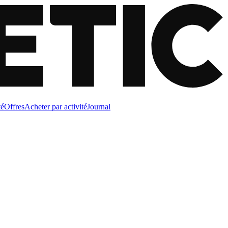
té
Offres
Acheter par activité
Journal