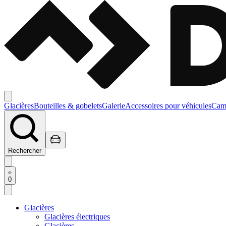
Glacières
Bouteilles & gobelets
Galerie
Accessoires pour véhicules
Camp
Rechercher
0
Glacières
Glacières électriques
Glacières