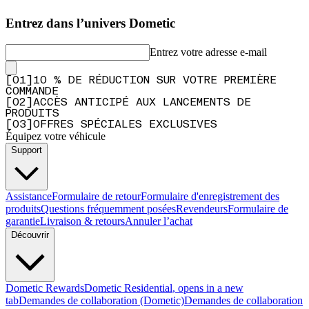
Entrez dans l’univers Dometic
Entrez votre adresse e-mail
[
0
1
]
10 % DE RÉDUCTION SUR VOTRE PREMIÈRE
COMMANDE
[
0
2
]
ACCÈS ANTICIPÉ AUX LANCEMENTS DE
PRODUITS
[
0
3
]
OFFRES SPÉCIALES EXCLUSIVES
Équipez votre véhicule
Support
Assistance
Formulaire de retour
Formulaire d'enregistrement des
produits
Questions fréquemment posées
Revendeurs
Formulaire de
garantie
Livraison & retours
Annuler l’achat
Découvrir
Dometic Rewards
Dometic Residential
, opens in a new
tab
Demandes de collaboration (Dometic)
Demandes de collaboration