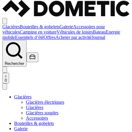
Glacières
Bouteilles & gobelets
Galerie
Accessoires pour
véhicules
Camping en voiture
Véhicules de loisirs
Bateau
Energie
mobile
Essentiels d’été
Offres
Acheter par activité
Journal
Rechercher
0
Glacières
Glacières électriques
Glacières
Glacières souples
Accessoires
Bouteilles & gobelets
Galerie