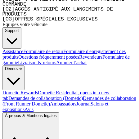
COMMANDE
[
0
2
]
ACCÈS ANTICIPÉ AUX LANCEMENTS DE
PRODUITS
[
0
3
]
OFFRES SPÉCIALES EXCLUSIVES
Équipez votre véhicule
Support
Assistance
Formulaire de retour
Formulaire d'enregistrement des
produits
Questions fréquemment posées
Revendeurs
Formulaire de
garantie
Livraison & retours
Annuler l’achat
Découvrir
Dometic Rewards
Dometic Residential
, opens in a new
tab
Demandes de collaboration (Dometic)
Demandes de collaboration
(Front Runner Dometic)
Ambassadors
Journal
Salons et
expositions
Avis
À propos & Mentions légales