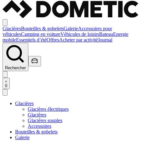
Glacières
Bouteilles & gobelets
Galerie
Accessoires pour
véhicules
Camping en voiture
Véhicules de loisirs
Bateau
Energie
mobile
Essentiels d’été
Offres
Acheter par activité
Journal
Rechercher
0
Glacières
Glacières électriques
Glacières
Glacières souples
Accessoires
Bouteilles & gobelets
Galerie