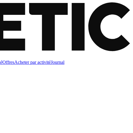
té
Offres
Acheter par activité
Journal