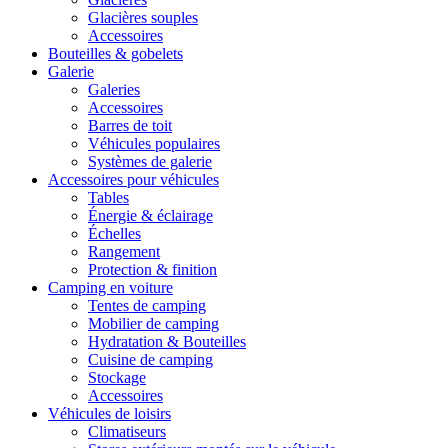
Glacières souples
Accessoires
Bouteilles & gobelets
Galerie
Galeries
Accessoires
Barres de toit
Véhicules populaires
Systèmes de galerie
Accessoires pour véhicules
Tables
Énergie & éclairage
Échelles
Rangement
Protection & finition
Camping en voiture
Tentes de camping
Mobilier de camping
Hydratation & Bouteilles
Cuisine de camping
Stockage
Accessoires
Véhicules de loisirs
Climatiseurs