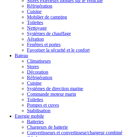
Stores extérieurs montés sur le véhicule
Réfrigération
Cuisine
Mobilier de camping
Toilettes
Nettoyage
Systèmes de chauffage
Aération
Fenêtres et portes
Favoriser la sécurité et le confort
Bateau
Climatiseurs
Stores
Décoration
Réfrigération
Cuisine
Systèmes de direction marine
Commande moteur marin
Toilettes
Pompes et cuves
Stabilisation
Energie mobile
Batteries
Chargeurs de batterie
Convertisseurs et convertisseur/chargeur combiné