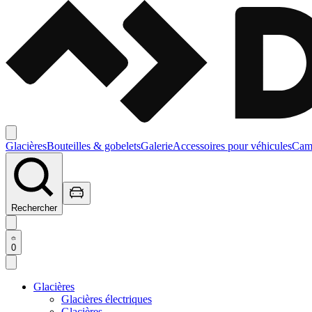
Glacières
Bouteilles & gobelets
Galerie
Accessoires pour véhicules
Camp
Rechercher
0
Glacières
Glacières électriques
Glacières