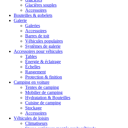
Glacières souples
Accessoires
Bouteilles & gobelets
Galerie
Galeries
Accessoires
Barres de toit
Véhicules populaires
Systèmes de galerie
Accessoires pour véhicules
Tables
Énergie & éclairage
Échelles
Rangement
Protection & finition
Camping en voiture
Tentes de camping
Mobilier de camping
Hydratation & Bouteilles
Cuisine de camping
Stockage
Accessoires
Véhicules de loisirs
Climatiseurs