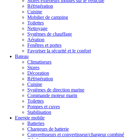
Stores extérieurs montés sur le véhicule
Réfrigération
Cuisine
Mobilier de camping
Toilettes
Nettoyage
Systèmes de chauffage
Aération
Fenêtres et portes
Favoriser la sécurité et le confort
Bateau
Climatiseurs
Stores
Décoration
Réfrigération
Cuisine
Systèmes de direction marine
Commande moteur marin
Toilettes
Pompes et cuves
Stabilisation
Energie mobile
Batteries
Chargeurs de batterie
Convertisseurs et convertisseur/chargeur combiné