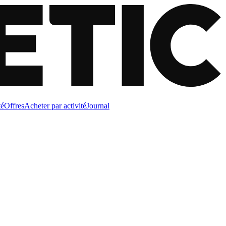
té
Offres
Acheter par activité
Journal