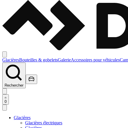
Glacières
Bouteilles & gobelets
Galerie
Accessoires pour véhicules
Camp
Rechercher
0
Glacières
Glacières électriques
Glacières