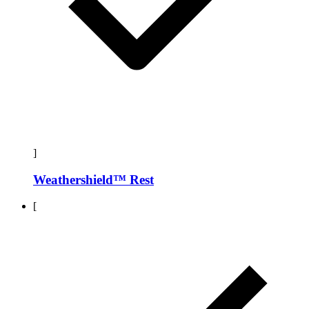
]
Weathershield™ Rest
[