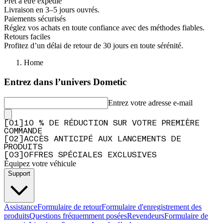
Prêt à être expédié
Livraison en 3–5 jours ouvrés.
Paiements sécurisés
Réglez vos achats en toute confiance avec des méthodes fiables.
Retours faciles
Profitez d’un délai de retour de 30 jours en toute sérénité.
Home
Entrez dans l’univers Dometic
Entrez votre adresse e-mail
[
0
1
]
10 % DE RÉDUCTION SUR VOTRE PREMIÈRE
COMMANDE
[
0
2
]
ACCÈS ANTICIPÉ AUX LANCEMENTS DE
PRODUITS
[
0
3
]
OFFRES SPÉCIALES EXCLUSIVES
Équipez votre véhicule
Support
Assistance
Formulaire de retour
Formulaire d'enregistrement des
produits
Questions fréquemment posées
Revendeurs
Formulaire de