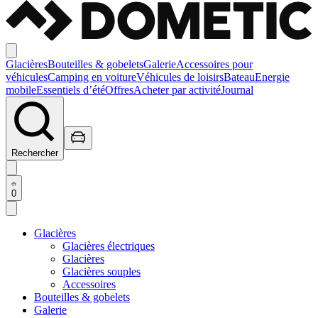
Glacières
Bouteilles & gobelets
Galerie
Accessoires pour
véhicules
Camping en voiture
Véhicules de loisirs
Bateau
Energie
mobile
Essentiels d’été
Offres
Acheter par activité
Journal
Rechercher
0
Glacières
Glacières électriques
Glacières
Glacières souples
Accessoires
Bouteilles & gobelets
Galerie