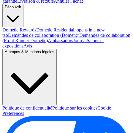
garantie
Livraison & retours
Annuler l’achat
Découvrir
Dometic Rewards
Dometic Residential
, opens in a new
tab
Demandes de collaboration (Dometic)
Demandes de collaboration
(Front Runner Dometic)
Ambassadors
Journal
Salons et
expositions
Avis
À propos & Mentions légales
Politique de confidentialité
Politique sur les cookies
Cookie
Preferences