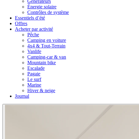
Générateurs
Énergie solaire
Contrôles de système
Essentiels d’été
Offres
Acheter par activité
Pêche
Camping en voiture
4x4 & Tout-Terrain
Vanlife
Camping-car & van
Mountain bike
Escalade
Pagaie
Le surf
Marine
Hiver & neige
Journal