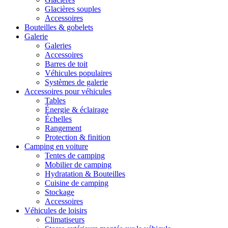
Glacières souples
Accessoires
Bouteilles & gobelets
Galerie
Galeries
Accessoires
Barres de toit
Véhicules populaires
Systèmes de galerie
Accessoires pour véhicules
Tables
Énergie & éclairage
Échelles
Rangement
Protection & finition
Camping en voiture
Tentes de camping
Mobilier de camping
Hydratation & Bouteilles
Cuisine de camping
Stockage
Accessoires
Véhicules de loisirs
Climatiseurs