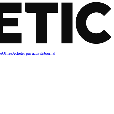
té
Offres
Acheter par activité
Journal