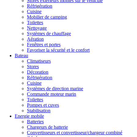
Stores extérieurs montés sur le véhicule
Réfrigération
Cuisine
Mobilier de camping
Toilettes
Nettoyage
Systèmes de chauffage
Aération
Fenêtres et portes
Favoriser la sécurité et le confort
Bateau
Climatiseurs
Stores
Décoration
Réfrigération
Cuisine
Systèmes de direction marine
Commande moteur marin
Toilettes
Pompes et cuves
Stabilisation
Energie mobile
Batteries
Chargeurs de batterie
Convertisseurs et convertisseur/chargeur combiné