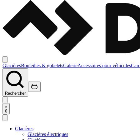
Glacières
Bouteilles & gobelets
Galerie
Accessoires pour véhicules
Camp
Rechercher
0
Glacières
Glacières électriques
Glacières