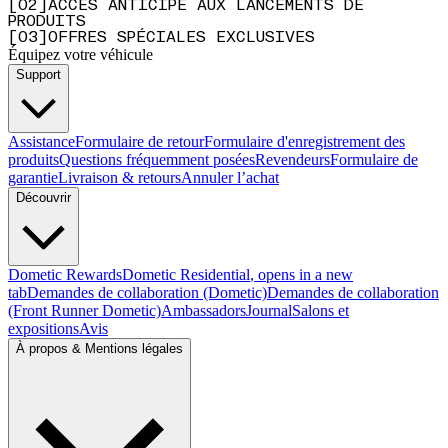
[
0
2
]
ACCÈS ANTICIPÉ AUX LANCEMENTS DE
PRODUITS
[
0
3
]
OFFRES SPÉCIALES EXCLUSIVES
Équipez votre véhicule
Support
Assistance
Formulaire de retour
Formulaire d'enregistrement des
produits
Questions fréquemment posées
Revendeurs
Formulaire de
garantie
Livraison & retours
Annuler l’achat
Découvrir
Dometic Rewards
Dometic Residential
, opens in a new
tab
Demandes de collaboration (Dometic)
Demandes de collaboration
(Front Runner Dometic)
Ambassadors
Journal
Salons et
expositions
Avis
À propos & Mentions légales