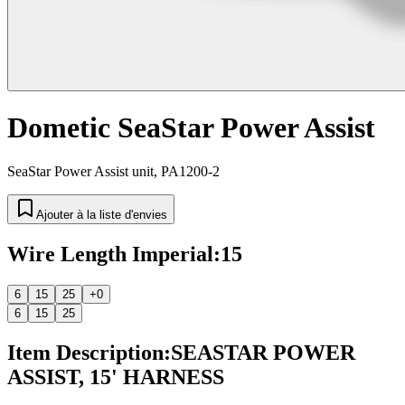
Dometic SeaStar Power Assist
SeaStar Power Assist unit, PA1200-2
Ajouter à la liste d'envies
Wire Length Imperial
:
15
6
15
25
+0
6
15
25
Item Description
:
SEASTAR POWER
ASSIST, 15' HARNESS