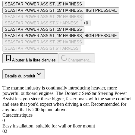
SEASTAR POWER ASSIST, 15' HARNESS
SEASTAR POWER ASSIST, 15' HARNESS, HIGH PRESSURE
SEASTAR POWER ASSIST, 25' HARNESS
SEASTAR POWER ASSIST,6' HARNESS
+0
SEASTAR POWER ASSIST, 15' HARNESS
SEASTAR POWER ASSIST, 15' HARNESS, HIGH PRESSURE
SEASTAR POWER ASSIST, 25' HARNESS
SEASTAR POWER ASSIST,6' HARNESS
Ajouter à la liste d'envies
Chargement...
Détails du produit
The marine industry is continually introducing heavier, more
powerful outboard engines. The Dometic SeaStar Steering Power
Assist lets you steer these bigger, faster boats with the same comfort
and ease that you'd expect when driving a car. Recommended for
any boat that is 200 hp and above.
Caractéristiques
01
Easy installation, suitable for wall or floor mount
02