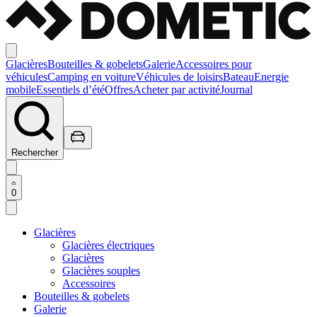
Glacières
Bouteilles & gobelets
Galerie
Accessoires pour
véhicules
Camping en voiture
Véhicules de loisirs
Bateau
Energie
mobile
Essentiels d’été
Offres
Acheter par activité
Journal
Rechercher
0
Glacières
Glacières électriques
Glacières
Glacières souples
Accessoires
Bouteilles & gobelets
Galerie