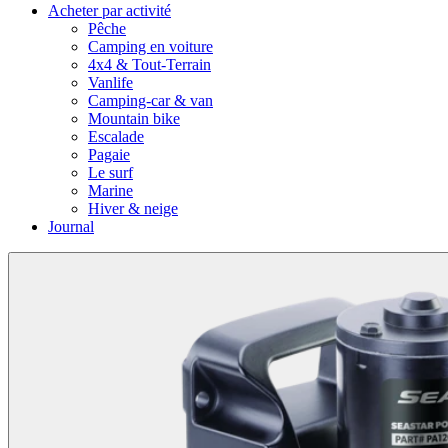
Acheter par activité
Pêche
Camping en voiture
4x4 & Tout-Terrain
Vanlife
Camping-car & van
Mountain bike
Escalade
Pagaie
Le surf
Marine
Hiver & neige
Journal